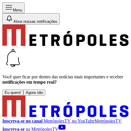
Menu
Ative nossas notificações
Você quer ficar por dentro das notícias mais importantes e receber
notificações em tempo real?
Eu quero!
Agora não
Inscreva-se no canal
MetrópolesTV no
YouTube
MetrópolesTV
Inscreva-se
na MetrópolesTV