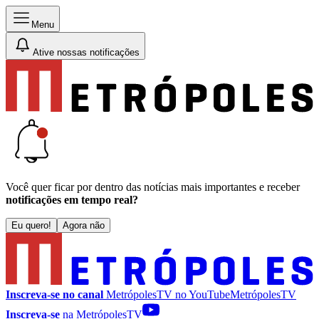
Menu
Ative nossas notificações
Você quer ficar por dentro das notícias mais importantes e receber
notificações em tempo real?
Eu quero!
Agora não
Inscreva-se no canal
MetrópolesTV no
YouTube
MetrópolesTV
Inscreva-se
na MetrópolesTV