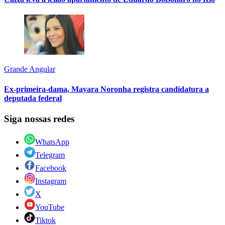
Grande Angular
Ex-primeira-dama, Mayara Noronha registra candidatura a
deputada federal
Siga nossas redes
WhatsApp
Telegram
Facebook
Instagram
X
YouTube
Tiktok