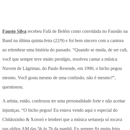
Fausto Silva
recebeu Fafá de Belém como convidada no Faustão na
Band na última quinta-feira (22/9) e foi bem sincero com a cantora
ao relembrar uma história do passado. “Quando se muda, de ser cult,
você que sempre teve muito prestígio, resolveu cantar a música
Nuvem de Lágrimas, do Paulo Resende, em 1990, o bicho pegou
mesmo. Você gosta mesmo de uma confusão, não é mesmo?”,
questionou.
A artista, então, confessou ter uma personalidade forte e não aceitar
injustiças. “O bicho pegou! Eu estava vendo aqui o especial do
Chitãozinho & Xororó e lembrei que a música sertaneja só tocava
nas rádios AM das 5h às 7h da manhã. Eu sempre fiz muita feira