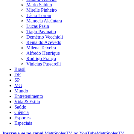
Mario Sabino
Mirelle Pinheiro
Tácio Lorran
Manoela Alcântara
Lucas Pasin
Tiago Pavinatto
Demétrio Vecchioli
Reinaldo Azevedo
Milena Teixeira
Alfredo Henrique
Rodrigo França
Vinícius Passarelli
Brasil
DF
SP
MG
Mundo
Entretenimento
Vida & Estilo
Saúde
Ciência
Esportes
Especiais
Inscreva-se no canal
MetrópolesTV no
YouTube
MetrópolesTV