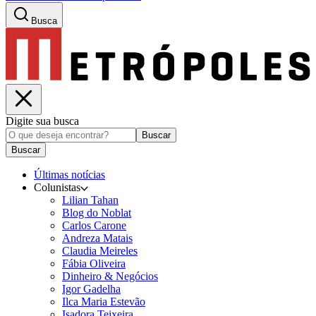
Busca
Digite sua busca
Buscar
Buscar
Últimas notícias
Colunistas
Lilian Tahan
Blog do Noblat
Carlos Carone
Andreza Matais
Claudia Meireles
Fábia Oliveira
Dinheiro & Negócios
Igor Gadelha
Ilca Maria Estevão
Isadora Teixeira