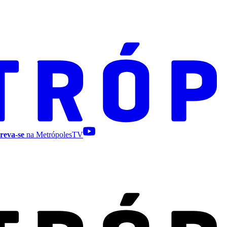
reva-se
na MetrópolesTV