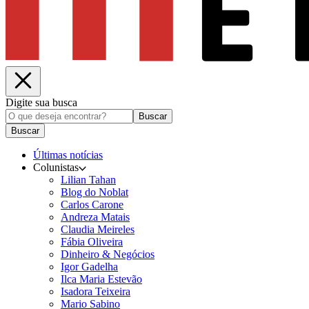
Digite sua busca
Buscar
Buscar
Últimas notícias
Colunistas
Lilian Tahan
Blog do Noblat
Carlos Carone
Andreza Matais
Claudia Meireles
Fábia Oliveira
Dinheiro & Negócios
Igor Gadelha
Ilca Maria Estevão
Isadora Teixeira
Mario Sabino