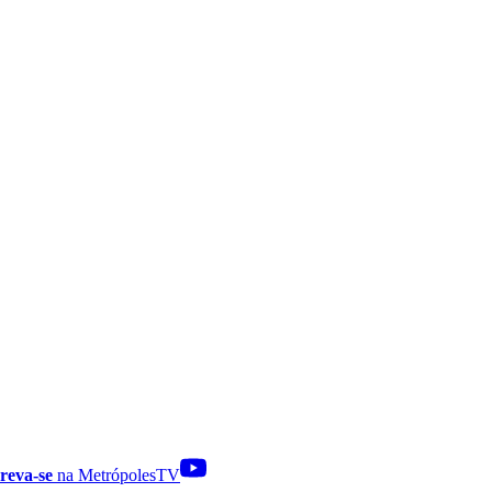
reva-se
na MetrópolesTV