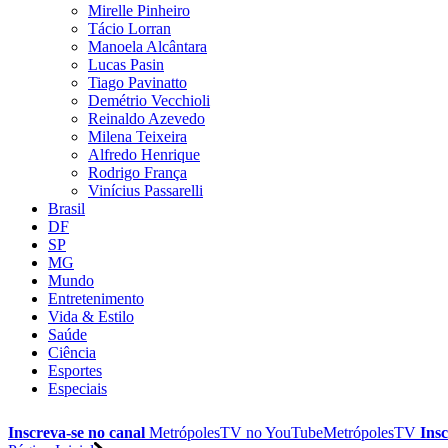
Mirelle Pinheiro
Tácio Lorran
Manoela Alcântara
Lucas Pasin
Tiago Pavinatto
Demétrio Vecchioli
Reinaldo Azevedo
Milena Teixeira
Alfredo Henrique
Rodrigo França
Vinícius Passarelli
Brasil
DF
SP
MG
Mundo
Entretenimento
Vida & Estilo
Saúde
Ciência
Esportes
Especiais
Inscreva-se no canal
MetrópolesTV no
YouTube
MetrópolesTV
Insc