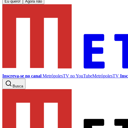
Eu quero!
Agora não
Inscreva-se no canal
MetrópolesTV no
YouTube
MetrópolesTV
Insc
Busca