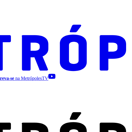
reva-se
na MetrópolesTV