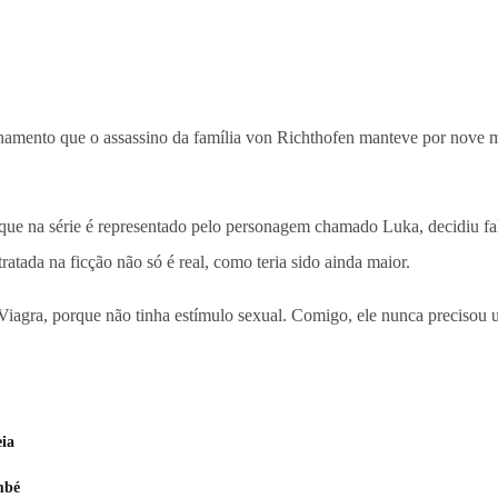
amento que o assassino da família von Richthofen manteve por nove 
 que na série é representado pelo personagem chamado Luka, decidiu fal
atada na ficção não só é real, como teria sido ainda maior.
 Viagra, porque não tinha estímulo sexual. Comigo, ele nunca precisou us
eia
mbé