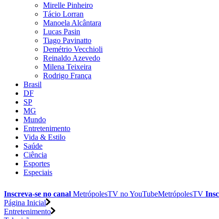
Mirelle Pinheiro
Tácio Lorran
Manoela Alcântara
Lucas Pasin
Tiago Pavinatto
Demétrio Vecchioli
Reinaldo Azevedo
Milena Teixeira
Rodrigo França
Brasil
DF
SP
MG
Mundo
Entretenimento
Vida & Estilo
Saúde
Ciência
Esportes
Especiais
Inscreva-se no canal
MetrópolesTV no
YouTube
MetrópolesTV
Insc
Página Inicial
Entretenimento