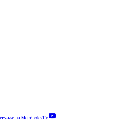
reva-se
na MetrópolesTV