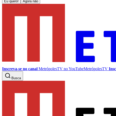
Eu quero!
Agora não
Inscreva-se no canal
MetrópolesTV no
YouTube
MetrópolesTV
Insc
Busca