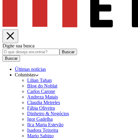
Digite sua busca
Buscar
Buscar
Últimas notícias
Colunistas
Lilian Tahan
Blog do Noblat
Carlos Carone
Andreza Matais
Claudia Meireles
Fábia Oliveira
Dinheiro & Negócios
Igor Gadelha
Ilca Maria Estevão
Isadora Teixeira
Mario Sabino