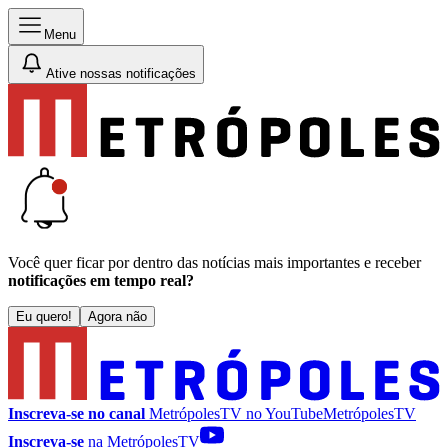
Menu
Ative nossas notificações
Você quer ficar por dentro das notícias mais importantes e receber
notificações em tempo real?
Eu quero!
Agora não
Inscreva-se no canal
MetrópolesTV no
YouTube
MetrópolesTV
Inscreva-se
na MetrópolesTV