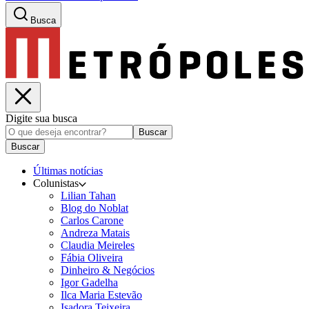
Busca
Digite sua busca
Buscar
Buscar
Últimas notícias
Colunistas
Lilian Tahan
Blog do Noblat
Carlos Carone
Andreza Matais
Claudia Meireles
Fábia Oliveira
Dinheiro & Negócios
Igor Gadelha
Ilca Maria Estevão
Isadora Teixeira