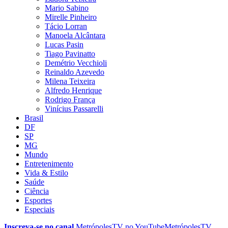
Mario Sabino
Mirelle Pinheiro
Tácio Lorran
Manoela Alcântara
Lucas Pasin
Tiago Pavinatto
Demétrio Vecchioli
Reinaldo Azevedo
Milena Teixeira
Alfredo Henrique
Rodrigo França
Vinícius Passarelli
Brasil
DF
SP
MG
Mundo
Entretenimento
Vida & Estilo
Saúde
Ciência
Esportes
Especiais
Inscreva-se no canal
MetrópolesTV no
YouTube
MetrópolesTV