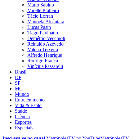
Mario Sabino
Mirelle Pinheiro
Tácio Lorran
Manoela Alcântara
Lucas Pasin
Tiago Pavinatto
Demétrio Vecchioli
Reinaldo Azevedo
Milena Teixeira
Alfredo Henrique
Rodrigo França
Vinícius Passarelli
Brasil
DF
SP
MG
Mundo
Entretenimento
Vida & Estilo
Saúde
Ciência
Esportes
Especiais
Inscreva-se no canal
MetrópolesTV no
YouTube
MetrópolesTV