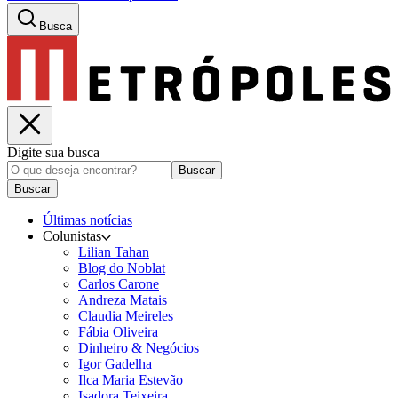
Busca
Digite sua busca
Buscar
Buscar
Últimas notícias
Colunistas
Lilian Tahan
Blog do Noblat
Carlos Carone
Andreza Matais
Claudia Meireles
Fábia Oliveira
Dinheiro & Negócios
Igor Gadelha
Ilca Maria Estevão
Isadora Teixeira