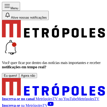
Menu
Ative nossas notificações
Você quer ficar por dentro das notícias mais importantes e receber
notificações em tempo real?
Eu quero!
Agora não
Inscreva-se no canal
MetrópolesTV no
YouTube
MetrópolesTV
Inscreva-se
na MetrópolesTV