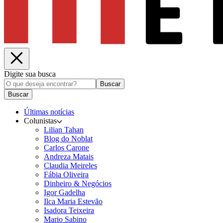
Digite sua busca
Buscar
Buscar
Últimas notícias
Colunistas
Lilian Tahan
Blog do Noblat
Carlos Carone
Andreza Matais
Claudia Meireles
Fábia Oliveira
Dinheiro & Negócios
Igor Gadelha
Ilca Maria Estevão
Isadora Teixeira
Mario Sabino