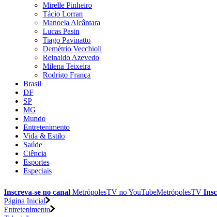
Mirelle Pinheiro
Tácio Lorran
Manoela Alcântara
Lucas Pasin
Tiago Pavinatto
Demétrio Vecchioli
Reinaldo Azevedo
Milena Teixeira
Rodrigo França
Brasil
DF
SP
MG
Mundo
Entretenimento
Vida & Estilo
Saúde
Ciência
Esportes
Especiais
Inscreva-se no canal
MetrópolesTV no
YouTube
MetrópolesTV
Insc
Página Inicial
Entretenimento