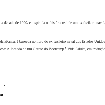
na década de 1990, é inspirada na história real de um ex-fuzileiro nava
a plataforma, é baseada no livro do ex-fuzileiro naval dos Estados Un
a: A Jornada de um Garoto do Bootcamp à Vida Adulta, em tradução l
flix
tor