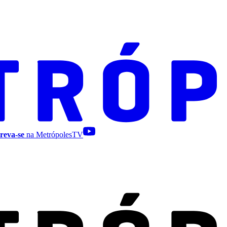
reva-se
na MetrópolesTV