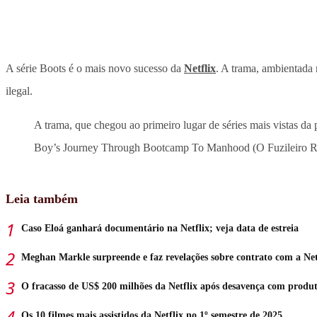
A série Boots é o mais novo sucesso da
Netflix
. A trama, ambientada 
ilegal.
A trama, que chegou ao primeiro lugar de séries mais vistas d
Boy’s Journey Through Bootcamp To Manhood (O Fuzileiro Ros
Leia também
Caso Eloá ganhará documentário na Netflix; veja data de estreia
Meghan Markle surpreende e faz revelações sobre contrato com a Net
O fracasso de US$ 200 milhões da Netflix após desavença com produ
Os 10 filmes mais assistidos da Netflix no 1º semestre de 2025