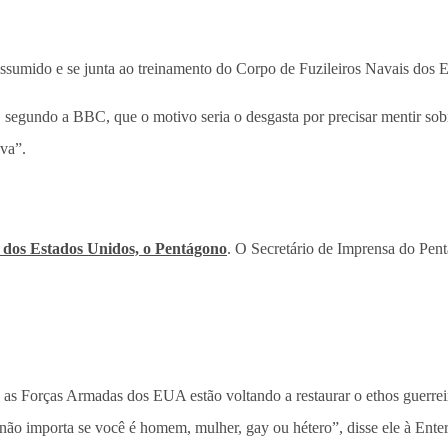
assumido e se junta ao treinamento do Corpo de Fuzileiros Navais dos
a, segundo a BBC, que o motivo seria o desgasta por precisar mentir s
ava”.
a dos Estados Unidos, o Pentágono
. O Secretário de Imprensa do Pen
as Forças Armadas dos EUA estão voltando a restaurar o ethos guerreir
ão importa se você é homem, mulher, gay ou hétero”, disse ele à Ente