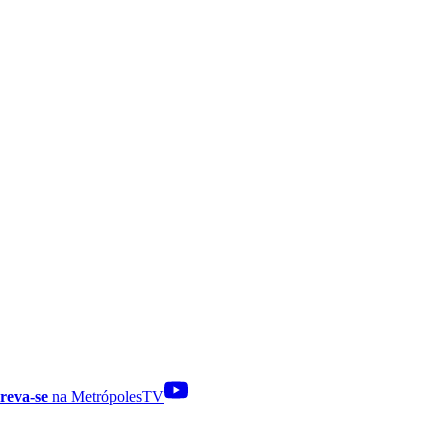
reva-se
na MetrópolesTV