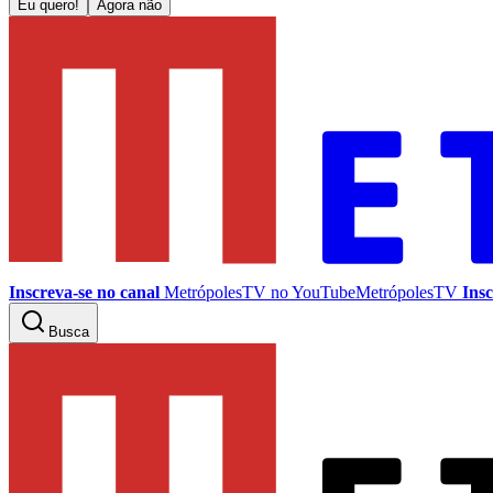
Eu quero!
Agora não
Inscreva-se no canal
MetrópolesTV no
YouTube
MetrópolesTV
Insc
Busca