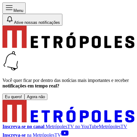
Menu
Ative nossas notificações
Você quer ficar por dentro das notícias mais importantes e receber
notificações em tempo real?
Eu quero!
Agora não
Inscreva-se no canal
MetrópolesTV no
YouTube
MetrópolesTV
Inscreva-se
na MetrópolesTV