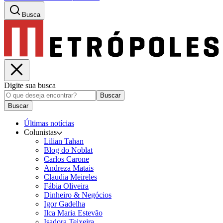
Busca
Digite sua busca
Buscar
Buscar
Últimas notícias
Colunistas
Lilian Tahan
Blog do Noblat
Carlos Carone
Andreza Matais
Claudia Meireles
Fábia Oliveira
Dinheiro & Negócios
Igor Gadelha
Ilca Maria Estevão
Isadora Teixeira