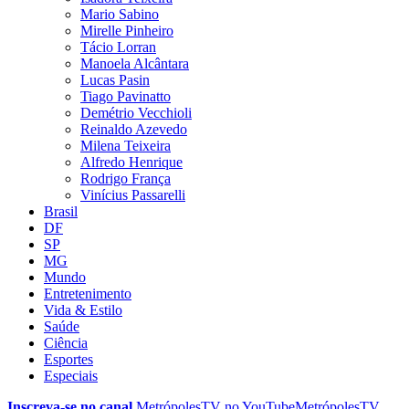
Mario Sabino
Mirelle Pinheiro
Tácio Lorran
Manoela Alcântara
Lucas Pasin
Tiago Pavinatto
Demétrio Vecchioli
Reinaldo Azevedo
Milena Teixeira
Alfredo Henrique
Rodrigo França
Vinícius Passarelli
Brasil
DF
SP
MG
Mundo
Entretenimento
Vida & Estilo
Saúde
Ciência
Esportes
Especiais
Inscreva-se no canal
MetrópolesTV no
YouTube
MetrópolesTV