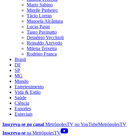
Mario Sabino
Mirelle Pinheiro
Tácio Lorran
Manoela Alcântara
Lucas Pasin
Tiago Pavinatto
Demétrio Vecchioli
Reinaldo Azevedo
Milena Teixeira
Rodrigo França
Brasil
DF
SP
MG
Mundo
Entretenimento
Vida & Estilo
Saúde
Ciência
Esportes
Especiais
Inscreva-se no canal
MetrópolesTV no
YouTube
MetrópolesTV
Inscreva-se
na MetrópolesTV