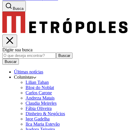
Busca
Digite sua busca
Buscar
Buscar
Últimas notícias
Colunistas
Lilian Tahan
Blog do Noblat
Carlos Carone
Andreza Matais
Claudia Meireles
Fábia Oliveira
Dinheiro & Negócios
Igor Gadelha
Ilca Maria Estevão
Isadora Teixeira