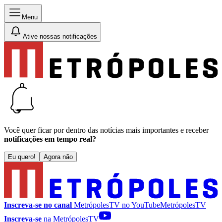
Menu
Ative nossas notificações
Você quer ficar por dentro das notícias mais importantes e receber
notificações em tempo real?
Eu quero!
Agora não
Inscreva-se no canal
MetrópolesTV no
YouTube
MetrópolesTV
Inscreva-se
na MetrópolesTV