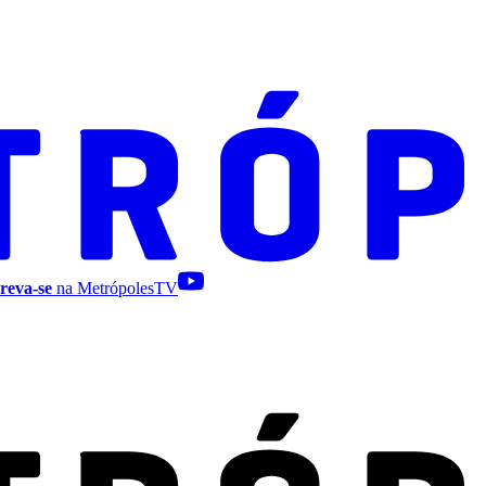
reva-se
na MetrópolesTV