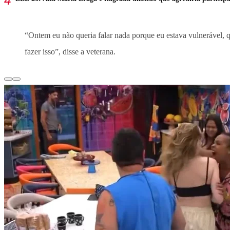
“Ontem eu não queria falar nada porque eu estava vulnerável, q
fazer isso”, disse a veterana.