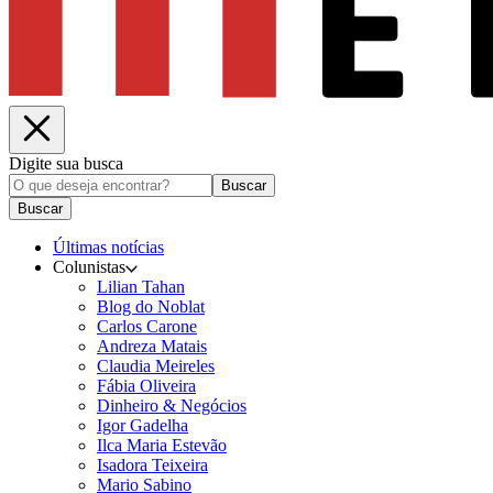
Digite sua busca
Buscar
Buscar
Últimas notícias
Colunistas
Lilian Tahan
Blog do Noblat
Carlos Carone
Andreza Matais
Claudia Meireles
Fábia Oliveira
Dinheiro & Negócios
Igor Gadelha
Ilca Maria Estevão
Isadora Teixeira
Mario Sabino