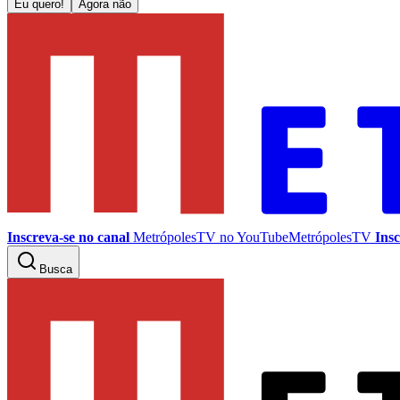
Eu quero!
Agora não
Inscreva-se no canal
MetrópolesTV no
YouTube
MetrópolesTV
Insc
Busca