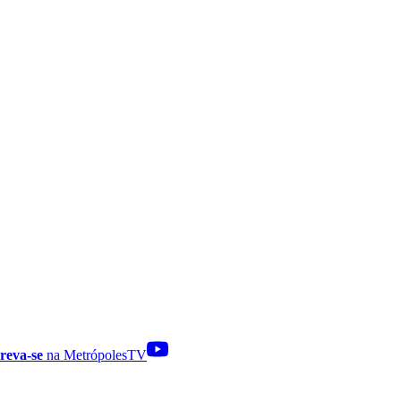
reva-se
na MetrópolesTV