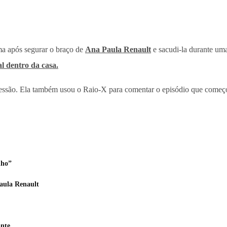
ma após segurar o braço de
Ana Paula Renault
e sacudi-la durante uma
l dentro da casa.
essão. Ela também usou o Raio-X para comentar o episódio que começou
nho”
aula Renault
ante