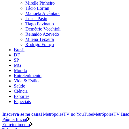
Mirelle Pinheiro
Tácio Lorran
Manoela Alcântara
Lucas Pasin
Tiago Pavinatto
Demétrio Vecchioli
Reinaldo Azevedo
Milena Teixeira
Rodrigo França
Brasil
DF
SP
MG
Mundo
Entretenimento
Vida & Estilo
Saúde
Ciência
Esportes
Especiais
Inscreva-se no canal
MetrópolesTV no
YouTube
MetrópolesTV
Insc
Página Inicial
Entretenimento