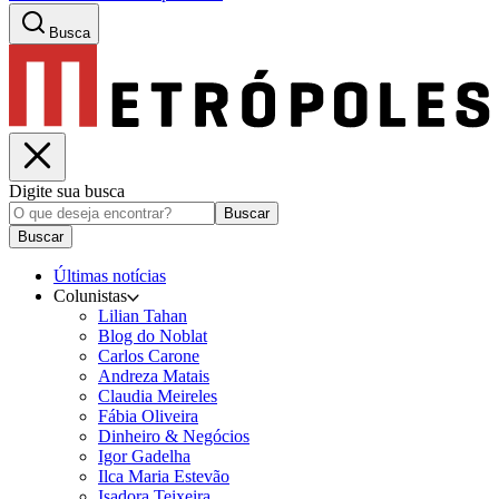
Busca
Digite sua busca
Buscar
Buscar
Últimas notícias
Colunistas
Lilian Tahan
Blog do Noblat
Carlos Carone
Andreza Matais
Claudia Meireles
Fábia Oliveira
Dinheiro & Negócios
Igor Gadelha
Ilca Maria Estevão
Isadora Teixeira