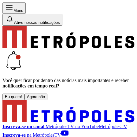
Menu
Ative nossas notificações
Você quer ficar por dentro das notícias mais importantes e receber
notificações em tempo real?
Eu quero!
Agora não
Inscreva-se no canal
MetrópolesTV no
YouTube
MetrópolesTV
Inscreva-se
na MetrópolesTV