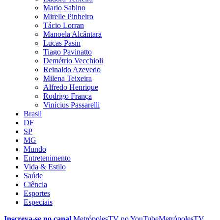
Mario Sabino
Mirelle Pinheiro
Tácio Lorran
Manoela Alcântara
Lucas Pasin
Tiago Pavinatto
Demétrio Vecchioli
Reinaldo Azevedo
Milena Teixeira
Alfredo Henrique
Rodrigo França
Vinícius Passarelli
Brasil
DF
SP
MG
Mundo
Entretenimento
Vida & Estilo
Saúde
Ciência
Esportes
Especiais
Inscreva-se no canal
MetrópolesTV no
YouTube
MetrópolesTV