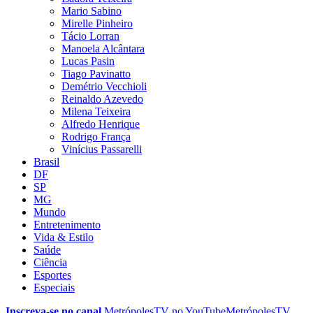
Mario Sabino
Mirelle Pinheiro
Tácio Lorran
Manoela Alcântara
Lucas Pasin
Tiago Pavinatto
Demétrio Vecchioli
Reinaldo Azevedo
Milena Teixeira
Alfredo Henrique
Rodrigo França
Vinícius Passarelli
Brasil
DF
SP
MG
Mundo
Entretenimento
Vida & Estilo
Saúde
Ciência
Esportes
Especiais
Inscreva-se no canal
MetrópolesTV no
YouTube
MetrópolesTV