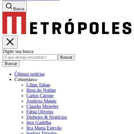
Busca
Digite sua busca
Buscar
Buscar
Últimas notícias
Colunistas
Lilian Tahan
Blog do Noblat
Carlos Carone
Andreza Matais
Claudia Meireles
Fábia Oliveira
Dinheiro & Negócios
Igor Gadelha
Ilca Maria Estevão
Isadora Teixeira