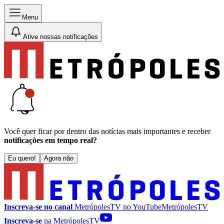
Menu
Ative nossas notificações
Você quer ficar por dentro das notícias mais importantes e receber
notificações em tempo real?
Eu quero!
Agora não
Inscreva-se no canal
MetrópolesTV no
YouTube
MetrópolesTV
Inscreva-se
na MetrópolesTV