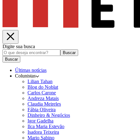
Digite sua busca
Buscar
Buscar
Últimas notícias
Colunistas
Lilian Tahan
Blog do Noblat
Carlos Carone
Andreza Matais
Claudia Meireles
Fábia Oliveira
Dinheiro & Negócios
Igor Gadelha
Ilca Maria Estevão
Isadora Teixeira
Mario Sabino