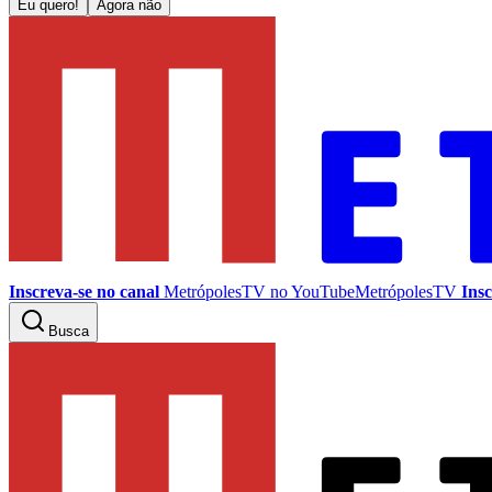
Eu quero!
Agora não
Inscreva-se no canal
MetrópolesTV no
YouTube
MetrópolesTV
Insc
Busca