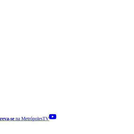
reva-se
na MetrópolesTV