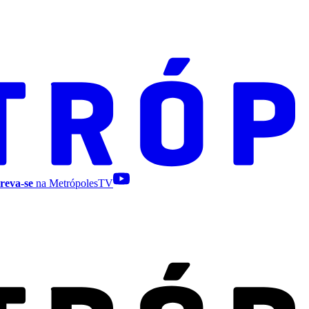
reva-se
na MetrópolesTV