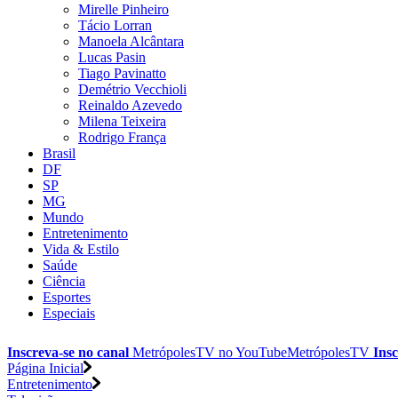
Mirelle Pinheiro
Tácio Lorran
Manoela Alcântara
Lucas Pasin
Tiago Pavinatto
Demétrio Vecchioli
Reinaldo Azevedo
Milena Teixeira
Rodrigo França
Brasil
DF
SP
MG
Mundo
Entretenimento
Vida & Estilo
Saúde
Ciência
Esportes
Especiais
Inscreva-se no canal
MetrópolesTV no
YouTube
MetrópolesTV
Insc
Página Inicial
Entretenimento