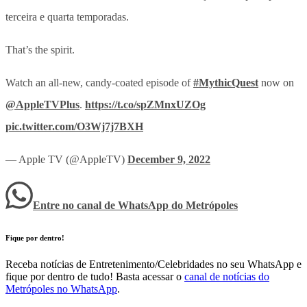
terceira e quarta temporadas.
That’s the spirit.
Watch an all-new, candy-coated episode of
#MythicQuest
now on
@AppleTVPlus
.
https://t.co/spZMnxUZOg
pic.twitter.com/O3Wj7j7BXH
— Apple TV (@AppleTV)
December 9, 2022
Entre no canal de WhatsApp
do
Metrópoles
Fique por dentro!
Receba notícias de Entretenimento/Celebridades no seu WhatsApp e
fique por dentro de tudo! Basta acessar o
canal de notícias do
Metrópoles no WhatsApp
.