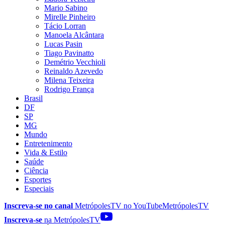
Mario Sabino
Mirelle Pinheiro
Tácio Lorran
Manoela Alcântara
Lucas Pasin
Tiago Pavinatto
Demétrio Vecchioli
Reinaldo Azevedo
Milena Teixeira
Rodrigo França
Brasil
DF
SP
MG
Mundo
Entretenimento
Vida & Estilo
Saúde
Ciência
Esportes
Especiais
Inscreva-se no canal
MetrópolesTV no
YouTube
MetrópolesTV
Inscreva-se
na MetrópolesTV