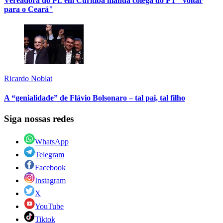
Vereadora do PL em Curitiba manda colega do PT "voltar
para o Ceará"
Ricardo Noblat
A “genialidade” de Flávio Bolsonaro – tal pai, tal filho
Siga nossas redes
WhatsApp
Telegram
Facebook
Instagram
X
YouTube
Tiktok