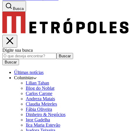
Busca
Digite sua busca
Buscar
Buscar
Últimas notícias
Colunistas
Lilian Tahan
Blog do Noblat
Carlos Carone
Andreza Matais
Claudia Meireles
Fábia Oliveira
Dinheiro & Negócios
Igor Gadelha
Ilca Maria Estevão
Isadora Teixeira