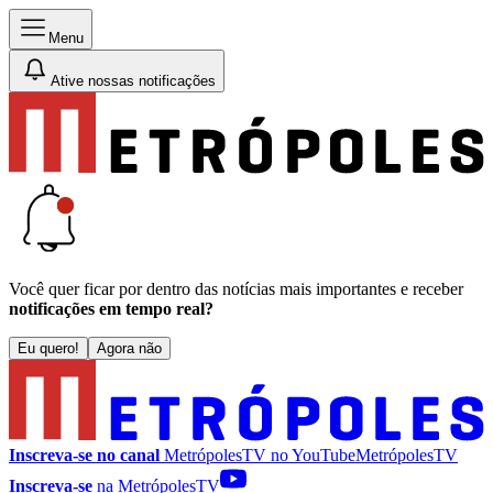
Menu
Ative nossas notificações
Você quer ficar por dentro das notícias mais importantes e receber
notificações em tempo real?
Eu quero!
Agora não
Inscreva-se no canal
MetrópolesTV no
YouTube
MetrópolesTV
Inscreva-se
na MetrópolesTV