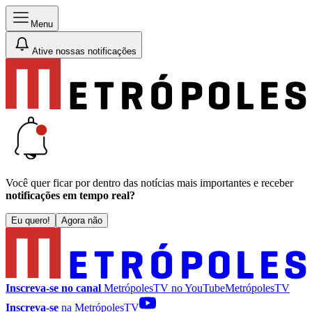
Menu
Ative nossas notificações
Você quer ficar por dentro das notícias mais importantes e receber
notificações em tempo real?
Eu quero!
Agora não
Inscreva-se no canal
MetrópolesTV no
YouTube
MetrópolesTV
Inscreva-se
na MetrópolesTV