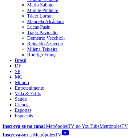
Mario Sabino
Mirelle Pinheiro
Tácio Lorran
Manoela Alcântara
Lucas Pasin
Tiago Pavinatto
Demétrio Vecchioli
Reinaldo Azevedo
Milena Teixeira
Rodrigo França
Brasil
DF
SP
MG
Mundo
Entretenimento
Vida & Estilo
Saúde
Ciência
Esportes
Especiais
Inscreva-se no canal
MetrópolesTV no
YouTube
MetrópolesTV
Inscreva-se
na MetrópolesTV