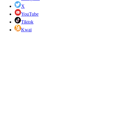
X
YouTube
Tiktok
Kwai