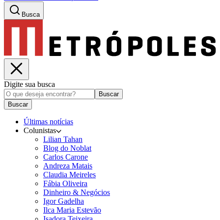
Busca
Digite sua busca
Buscar
Buscar
Últimas notícias
Colunistas
Lilian Tahan
Blog do Noblat
Carlos Carone
Andreza Matais
Claudia Meireles
Fábia Oliveira
Dinheiro & Negócios
Igor Gadelha
Ilca Maria Estevão
Isadora Teixeira