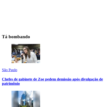
Tá bombando
São Paulo
Chefes de gabinete de Zoe pedem demissão após divulgação de
patrimônio