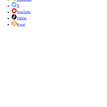
X
YouTube
Tiktok
Kwai