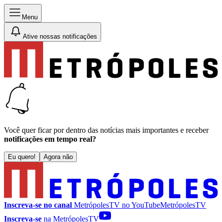
Menu
Ative nossas notificações
Você quer ficar por dentro das notícias mais importantes e receber
notificações em tempo real?
Eu quero!
Agora não
Inscreva-se no canal
MetrópolesTV no
YouTube
MetrópolesTV
Inscreva-se
na MetrópolesTV