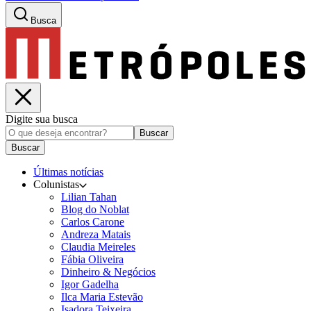
Busca
Digite sua busca
Buscar
Buscar
Últimas notícias
Colunistas
Lilian Tahan
Blog do Noblat
Carlos Carone
Andreza Matais
Claudia Meireles
Fábia Oliveira
Dinheiro & Negócios
Igor Gadelha
Ilca Maria Estevão
Isadora Teixeira