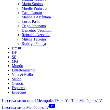
Mario Sabino
Mirelle Pinheiro
Tácio Lorran
Manoela Alcântara
Lucas Pasin
Tiago Pavinatto
Demétrio Vecchioli
Reinaldo Azevedo
Milena Teixeira
Rodrigo França
Brasil
DF
SP
MG
Mundo
Entretenimento
Vida & Estilo
Saúde
Ciência
Esportes
Especiais
Inscreva-se no canal
MetrópolesTV no
YouTube
MetrópolesTV
Inscreva-se
na MetrópolesTV