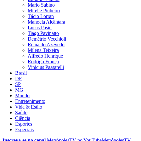
Mario Sabino
Mirelle Pinheiro
Tácio Lorran
Manoela Alcântara
Lucas Pasin
Tiago Pavinatto
Demétrio Vecchioli
Reinaldo Azevedo
Milena Teixeira
Alfredo Henrique
Rodrigo França
Vinícius Passarelli
Brasil
DF
SP
MG
Mundo
Entretenimento
Vida & Estilo
Saúde
Ciência
Esportes
Especiais
Inscreva-se no canal
MetrópolesTV no
YouTube
MetrópolesTV