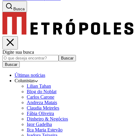
Busca
Digite sua busca
Buscar
Buscar
Últimas notícias
Colunistas
Lilian Tahan
Blog do Noblat
Carlos Carone
Andreza Matais
Claudia Meireles
Fábia Oliveira
Dinheiro & Negócios
Igor Gadelha
Ilca Maria Estevão
Isadora Teixeira