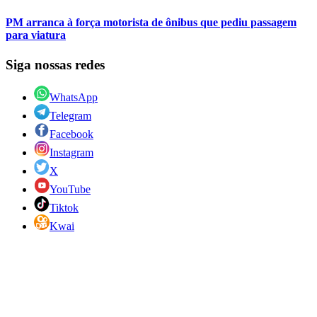
PM arranca à força motorista de ônibus que pediu passagem
para viatura
Siga nossas redes
WhatsApp
Telegram
Facebook
Instagram
X
YouTube
Tiktok
Kwai