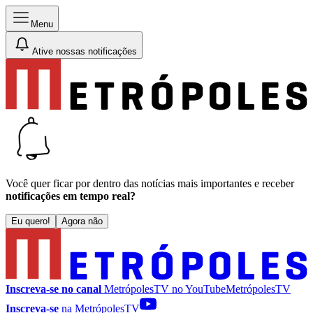
Menu
Ative nossas notificações
Você quer ficar por dentro das notícias mais importantes e receber
notificações em tempo real?
Eu quero!
Agora não
Inscreva-se no canal
MetrópolesTV no
YouTube
MetrópolesTV
Inscreva-se
na MetrópolesTV