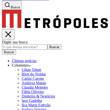
Busca
Digite sua busca
Buscar
Buscar
Últimas notícias
Colunistas
Lilian Tahan
Blog do Noblat
Carlos Carone
Andreza Matais
Claudia Meireles
Fábia Oliveira
Dinheiro & Negócios
Igor Gadelha
Ilca Maria Estevão
Isadora Teixeira