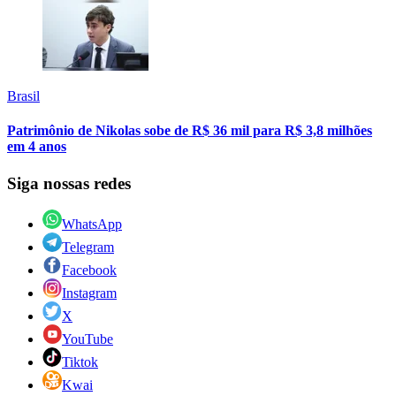
Brasil
Patrimônio de Nikolas sobe de R$ 36 mil para R$ 3,8 milhões
em 4 anos
Siga nossas redes
WhatsApp
Telegram
Facebook
Instagram
X
YouTube
Tiktok
Kwai