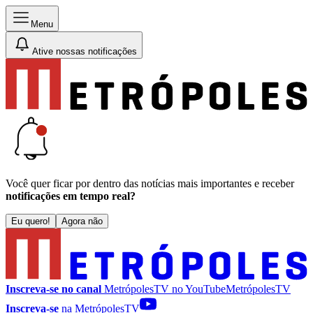
Menu
Ative nossas notificações
Você quer ficar por dentro das notícias mais importantes e receber
notificações em tempo real?
Eu quero!
Agora não
Inscreva-se no canal
MetrópolesTV no
YouTube
MetrópolesTV
Inscreva-se
na MetrópolesTV