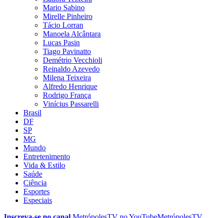
Mario Sabino
Mirelle Pinheiro
Tácio Lorran
Manoela Alcântara
Lucas Pasin
Tiago Pavinatto
Demétrio Vecchioli
Reinaldo Azevedo
Milena Teixeira
Alfredo Henrique
Rodrigo França
Vinícius Passarelli
Brasil
DF
SP
MG
Mundo
Entretenimento
Vida & Estilo
Saúde
Ciência
Esportes
Especiais
Inscreva-se no canal
MetrópolesTV no
YouTube
MetrópolesTV