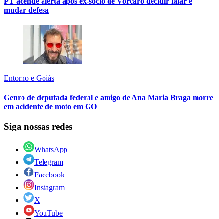
PT acende alerta após ex-sócio de Vorcaro decidir falar e
mudar defesa
Entorno e Goiás
Genro de deputada federal e amigo de Ana Maria Braga morre
em acidente de moto em GO
Siga nossas redes
WhatsApp
Telegram
Facebook
Instagram
X
YouTube