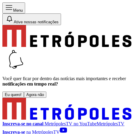
Menu
Ative nossas notificações
Você quer ficar por dentro das notícias mais importantes e receber
notificações em tempo real?
Eu quero!
Agora não
Inscreva-se no canal
MetrópolesTV no
YouTube
MetrópolesTV
Inscreva-se
na MetrópolesTV