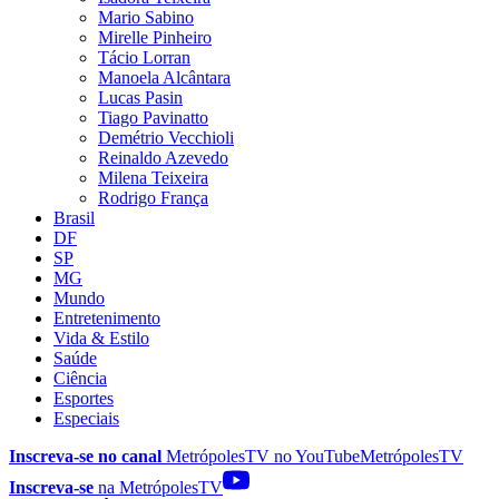
Mario Sabino
Mirelle Pinheiro
Tácio Lorran
Manoela Alcântara
Lucas Pasin
Tiago Pavinatto
Demétrio Vecchioli
Reinaldo Azevedo
Milena Teixeira
Rodrigo França
Brasil
DF
SP
MG
Mundo
Entretenimento
Vida & Estilo
Saúde
Ciência
Esportes
Especiais
Inscreva-se no canal
MetrópolesTV no
YouTube
MetrópolesTV
Inscreva-se
na MetrópolesTV