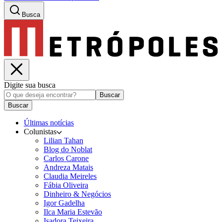
Busca
Digite sua busca
Buscar
Buscar
Últimas notícias
Colunistas
Lilian Tahan
Blog do Noblat
Carlos Carone
Andreza Matais
Claudia Meireles
Fábia Oliveira
Dinheiro & Negócios
Igor Gadelha
Ilca Maria Estevão
Isadora Teixeira