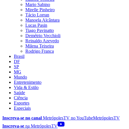
Mario Sabino
Mirelle Pinheiro
Tácio Lorran
Manoela Alcântara
Lucas Pasin
Tiago Pavinatto
Demétrio Vecchioli
Reinaldo Azevedo
Milena Teixeira
Rodrigo França
Brasil
DF
SP
MG
Mundo
Entretenimento
Vida & Estilo
Saúde
Ciência
Esportes
Especiais
Inscreva-se no canal
MetrópolesTV no
YouTube
MetrópolesTV
Inscreva-se
na MetrópolesTV