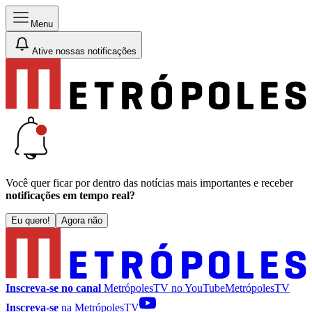
Menu
Ative nossas notificações
Você quer ficar por dentro das notícias mais importantes e receber
notificações em tempo real?
Eu quero!
Agora não
Inscreva-se no canal
MetrópolesTV no
YouTube
MetrópolesTV
Inscreva-se
na MetrópolesTV