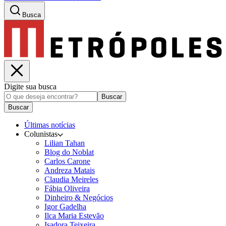
Busca
Digite sua busca
Buscar
Buscar
Últimas notícias
Colunistas
Lilian Tahan
Blog do Noblat
Carlos Carone
Andreza Matais
Claudia Meireles
Fábia Oliveira
Dinheiro & Negócios
Igor Gadelha
Ilca Maria Estevão
Isadora Teixeira