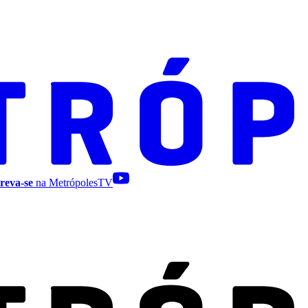
reva-se
na MetrópolesTV