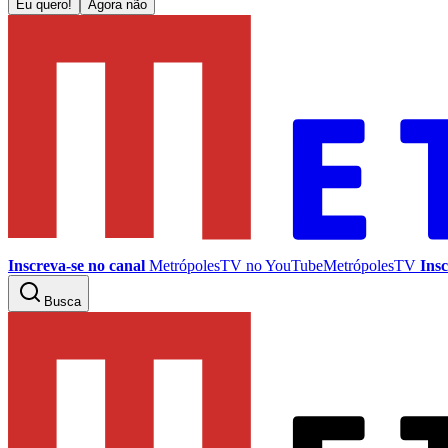
Eu quero!
Agora não
Inscreva-se no canal
MetrópolesTV no
YouTube
MetrópolesTV
Insc
Busca