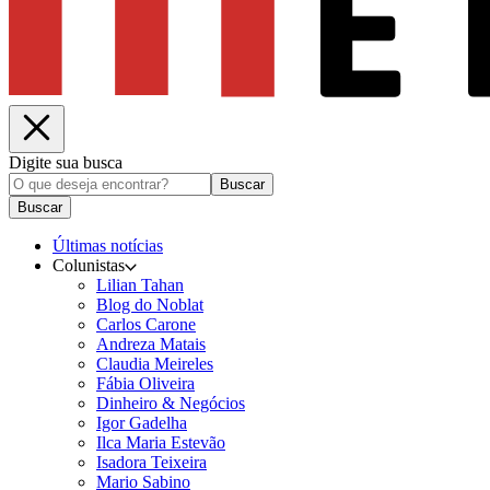
Digite sua busca
Buscar
Buscar
Últimas notícias
Colunistas
Lilian Tahan
Blog do Noblat
Carlos Carone
Andreza Matais
Claudia Meireles
Fábia Oliveira
Dinheiro & Negócios
Igor Gadelha
Ilca Maria Estevão
Isadora Teixeira
Mario Sabino