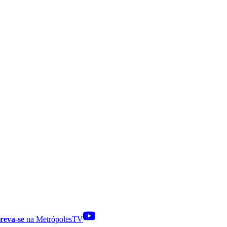
reva-se
na MetrópolesTV