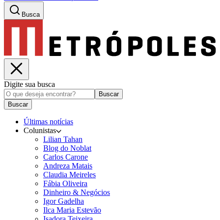
Busca
Digite sua busca
Buscar
Buscar
Últimas notícias
Colunistas
Lilian Tahan
Blog do Noblat
Carlos Carone
Andreza Matais
Claudia Meireles
Fábia Oliveira
Dinheiro & Negócios
Igor Gadelha
Ilca Maria Estevão
Isadora Teixeira