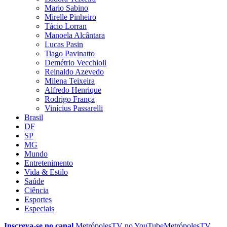
Mario Sabino
Mirelle Pinheiro
Tácio Lorran
Manoela Alcântara
Lucas Pasin
Tiago Pavinatto
Demétrio Vecchioli
Reinaldo Azevedo
Milena Teixeira
Alfredo Henrique
Rodrigo França
Vinícius Passarelli
Brasil
DF
SP
MG
Mundo
Entretenimento
Vida & Estilo
Saúde
Ciência
Esportes
Especiais
Inscreva-se no canal
MetrópolesTV no
YouTube
MetrópolesTV