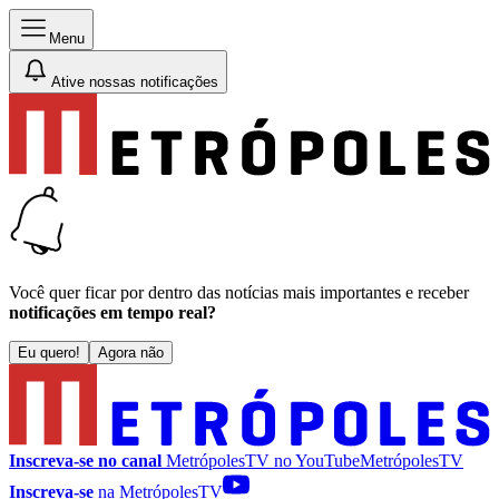
Menu
Ative nossas notificações
Você quer ficar por dentro das notícias mais importantes e receber
notificações em tempo real?
Eu quero!
Agora não
Inscreva-se no canal
MetrópolesTV no
YouTube
MetrópolesTV
Inscreva-se
na MetrópolesTV