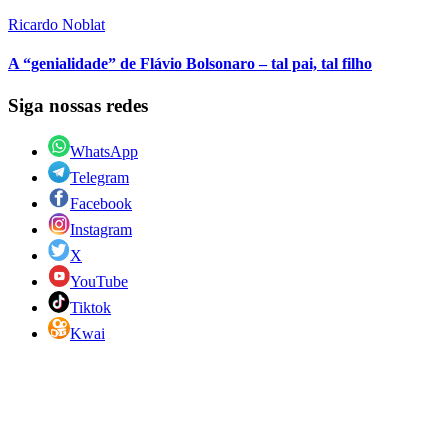
Ricardo Noblat
A “genialidade” de Flávio Bolsonaro – tal pai, tal filho
Siga nossas redes
WhatsApp
Telegram
Facebook
Instagram
X
YouTube
Tiktok
Kwai