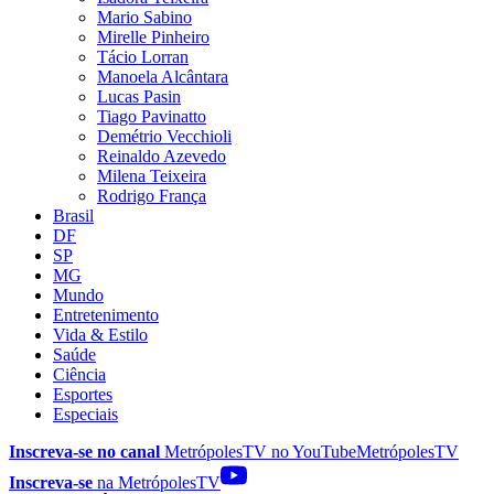
Mario Sabino
Mirelle Pinheiro
Tácio Lorran
Manoela Alcântara
Lucas Pasin
Tiago Pavinatto
Demétrio Vecchioli
Reinaldo Azevedo
Milena Teixeira
Rodrigo França
Brasil
DF
SP
MG
Mundo
Entretenimento
Vida & Estilo
Saúde
Ciência
Esportes
Especiais
Inscreva-se no canal
MetrópolesTV no
YouTube
MetrópolesTV
Inscreva-se
na MetrópolesTV