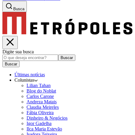
Busca
Digite sua busca
Buscar
Buscar
Últimas notícias
Colunistas
Lilian Tahan
Blog do Noblat
Carlos Carone
Andreza Matais
Claudia Meireles
Fábia Oliveira
Dinheiro & Negócios
Igor Gadelha
Ilca Maria Estevão
Isadora Teixeira