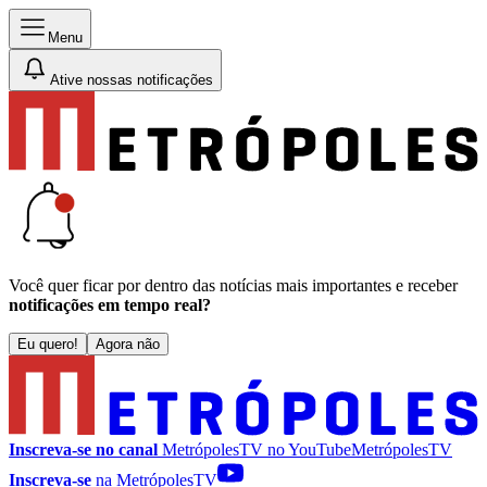
Menu
Ative nossas notificações
Você quer ficar por dentro das notícias mais importantes e receber
notificações em tempo real?
Eu quero!
Agora não
Inscreva-se no canal
MetrópolesTV no
YouTube
MetrópolesTV
Inscreva-se
na MetrópolesTV