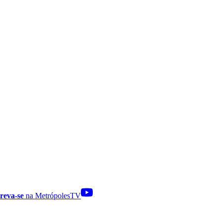
reva-se
na MetrópolesTV