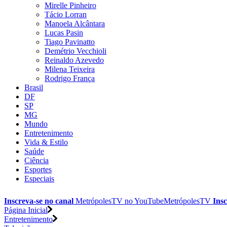
Mirelle Pinheiro
Tácio Lorran
Manoela Alcântara
Lucas Pasin
Tiago Pavinatto
Demétrio Vecchioli
Reinaldo Azevedo
Milena Teixeira
Rodrigo França
Brasil
DF
SP
MG
Mundo
Entretenimento
Vida & Estilo
Saúde
Ciência
Esportes
Especiais
Inscreva-se no canal
MetrópolesTV no
YouTube
MetrópolesTV
Insc
Página Inicial
Entretenimento