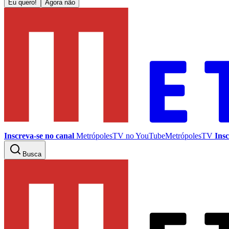
Eu quero!
Agora não
Inscreva-se no canal
MetrópolesTV no
YouTube
MetrópolesTV
Insc
Busca