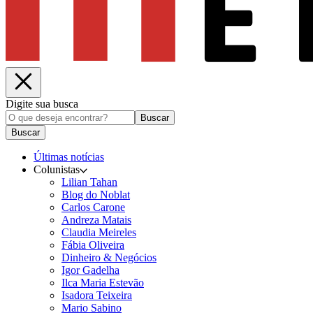
Digite sua busca
Buscar
Buscar
Últimas notícias
Colunistas
Lilian Tahan
Blog do Noblat
Carlos Carone
Andreza Matais
Claudia Meireles
Fábia Oliveira
Dinheiro & Negócios
Igor Gadelha
Ilca Maria Estevão
Isadora Teixeira
Mario Sabino