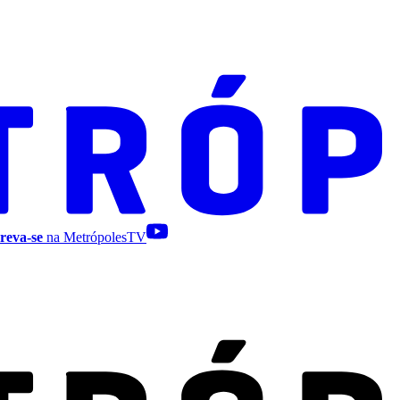
reva-se
na MetrópolesTV