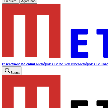
Eu quero!
Agora não
Inscreva-se no canal
MetrópolesTV no
YouTube
MetrópolesTV
Insc
Busca