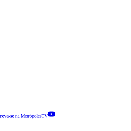
reva-se
na MetrópolesTV