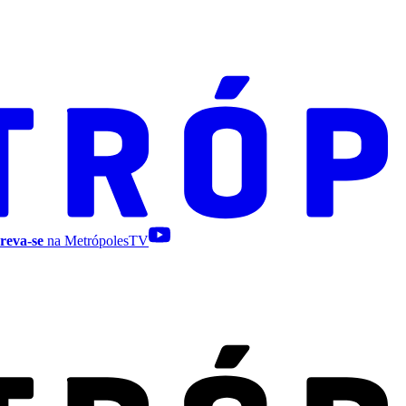
reva-se
na MetrópolesTV