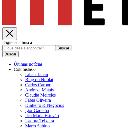
Digite sua busca
Buscar
Buscar
Últimas notícias
Colunistas
Lilian Tahan
Blog do Noblat
Carlos Carone
Andreza Matais
Claudia Meireles
Fábia Oliveira
Dinheiro & Negócios
Igor Gadelha
Ilca Maria Estevão
Isadora Teixeira
Mario Sabino