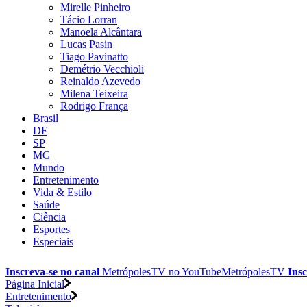
Mirelle Pinheiro
Tácio Lorran
Manoela Alcântara
Lucas Pasin
Tiago Pavinatto
Demétrio Vecchioli
Reinaldo Azevedo
Milena Teixeira
Rodrigo França
Brasil
DF
SP
MG
Mundo
Entretenimento
Vida & Estilo
Saúde
Ciência
Esportes
Especiais
Inscreva-se no canal
MetrópolesTV no
YouTube
MetrópolesTV
Insc
Página Inicial
Entretenimento