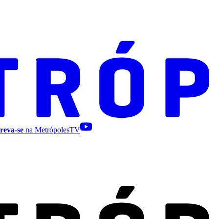
reva-se
na MetrópolesTV