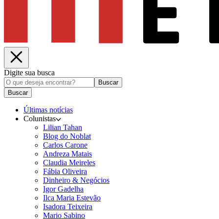
Digite sua busca
Buscar
Buscar
Últimas notícias
Colunistas
Lilian Tahan
Blog do Noblat
Carlos Carone
Andreza Matais
Claudia Meireles
Fábia Oliveira
Dinheiro & Negócios
Igor Gadelha
Ilca Maria Estevão
Isadora Teixeira
Mario Sabino