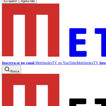
Eu quero!
Agora não
Inscreva-se no canal
MetrópolesTV no
YouTube
MetrópolesTV
Insc
Busca