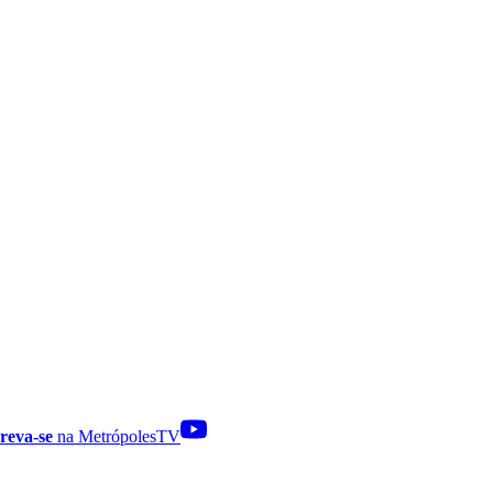
reva-se
na MetrópolesTV