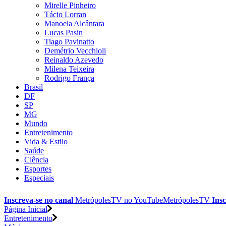
Mirelle Pinheiro
Tácio Lorran
Manoela Alcântara
Lucas Pasin
Tiago Pavinatto
Demétrio Vecchioli
Reinaldo Azevedo
Milena Teixeira
Rodrigo França
Brasil
DF
SP
MG
Mundo
Entretenimento
Vida & Estilo
Saúde
Ciência
Esportes
Especiais
Inscreva-se no canal
MetrópolesTV no
YouTube
MetrópolesTV
Insc
Página Inicial
Entretenimento