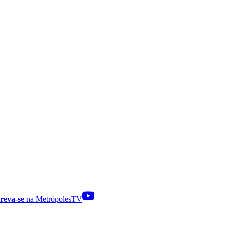
reva-se
na MetrópolesTV