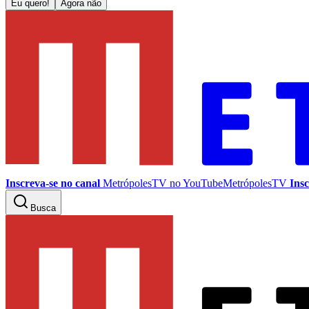
Eu quero!
Agora não
Inscreva-se no canal
MetrópolesTV no
YouTube
MetrópolesTV
Insc
Busca