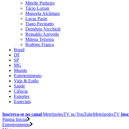
Mirelle Pinheiro
Tácio Lorran
Manoela Alcântara
Lucas Pasin
Tiago Pavinatto
Demétrio Vecchioli
Reinaldo Azevedo
Milena Teixeira
Rodrigo França
Brasil
DF
SP
MG
Mundo
Entretenimento
Vida & Estilo
Saúde
Ciência
Esportes
Especiais
Inscreva-se no canal
MetrópolesTV no
YouTube
MetrópolesTV
Insc
Página Inicial
Entretenimento