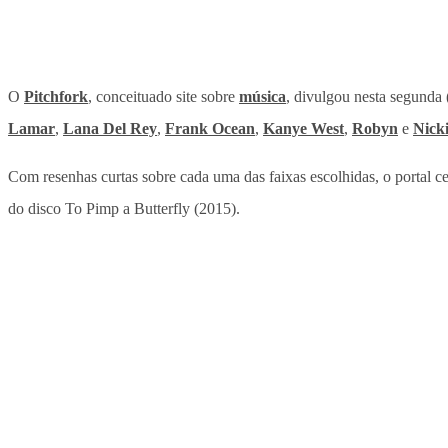
O
Pitchfork
, conceituado site sobre
música
, divulgou nesta segunda 
Lamar
,
Lana Del Rey
,
Frank Ocean
,
Kanye West
,
Robyn
e
Nick
Com resenhas curtas sobre cada uma das faixas escolhidas, o portal ce
do disco To Pimp a Butterfly (2015).