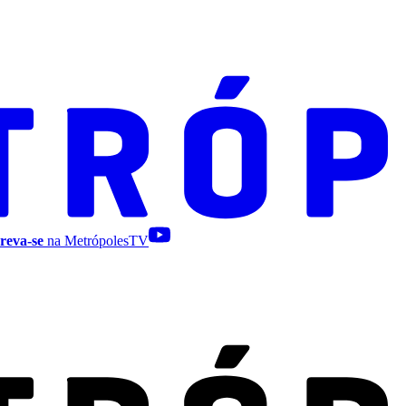
reva-se
na MetrópolesTV