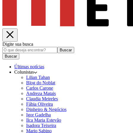
Digite sua busca
Buscar
Buscar
Últimas notícias
Colunistas
Lilian Tahan
Blog do Noblat
Carlos Carone
Andreza Matais
Claudia Meireles
Fábia Oliveira
Dinheiro & Negócios
Igor Gadelha
Ilca Maria Estevão
Isadora Teixeira
Mario Sabino