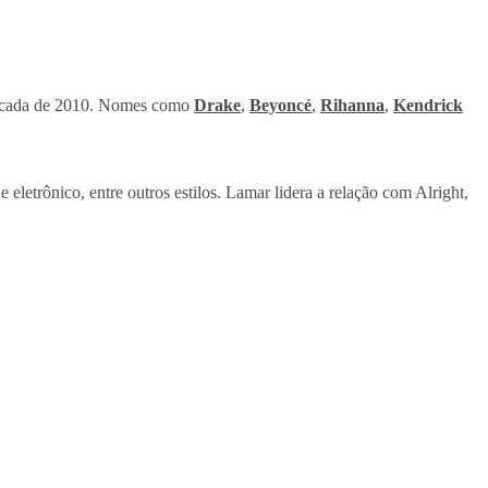
década de 2010. Nomes como
Drake
,
Beyoncé
,
Rihanna
,
Kendrick
eletrônico, entre outros estilos. Lamar lidera a relação com Alright,