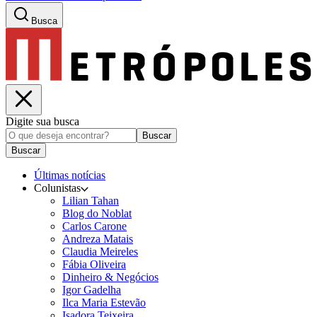
Busca
Digite sua busca
Buscar
Buscar
Últimas notícias
Colunistas
Lilian Tahan
Blog do Noblat
Carlos Carone
Andreza Matais
Claudia Meireles
Fábia Oliveira
Dinheiro & Negócios
Igor Gadelha
Ilca Maria Estevão
Isadora Teixeira