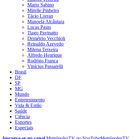
Mario Sabino
Mirelle Pinheiro
Tácio Lorran
Manoela Alcântara
Lucas Pasin
Tiago Pavinatto
Demétrio Vecchioli
Reinaldo Azevedo
Milena Teixeira
Alfredo Henrique
Rodrigo França
Vinícius Passarelli
Brasil
DF
SP
MG
Mundo
Entretenimento
Vida & Estilo
Saúde
Ciência
Esportes
Especiais
Inscreva-se no canal
MetrópolesTV no
YouTube
MetrópolesTV