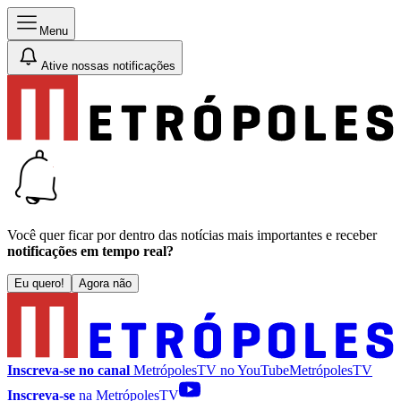
Menu
Ative nossas notificações
Você quer ficar por dentro das notícias mais importantes e receber
notificações em tempo real?
Eu quero!
Agora não
Inscreva-se no canal
MetrópolesTV no
YouTube
MetrópolesTV
Inscreva-se
na MetrópolesTV