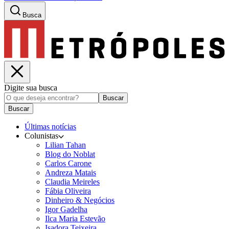
Busca
Digite sua busca
Buscar
Buscar
Últimas notícias
Colunistas
Lilian Tahan
Blog do Noblat
Carlos Carone
Andreza Matais
Claudia Meireles
Fábia Oliveira
Dinheiro & Negócios
Igor Gadelha
Ilca Maria Estevão
Isadora Teixeira