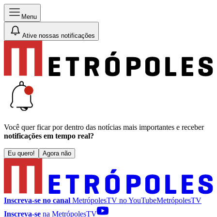
Menu
Ative nossas notificações
Você quer ficar por dentro das notícias mais importantes e receber
notificações em tempo real?
Eu quero!
Agora não
Inscreva-se no canal
MetrópolesTV no
YouTube
MetrópolesTV
Inscreva-se
na MetrópolesTV