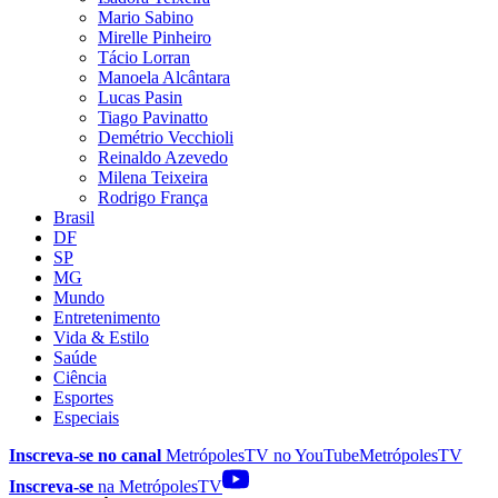
Mario Sabino
Mirelle Pinheiro
Tácio Lorran
Manoela Alcântara
Lucas Pasin
Tiago Pavinatto
Demétrio Vecchioli
Reinaldo Azevedo
Milena Teixeira
Rodrigo França
Brasil
DF
SP
MG
Mundo
Entretenimento
Vida & Estilo
Saúde
Ciência
Esportes
Especiais
Inscreva-se no canal
MetrópolesTV no
YouTube
MetrópolesTV
Inscreva-se
na MetrópolesTV