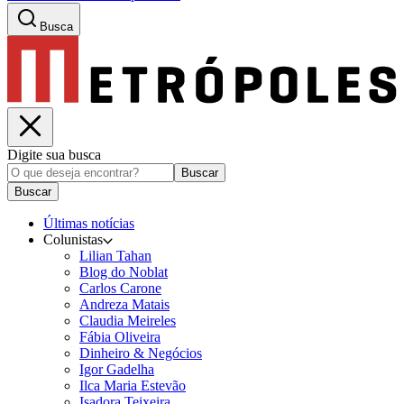
Busca
Digite sua busca
Buscar
Buscar
Últimas notícias
Colunistas
Lilian Tahan
Blog do Noblat
Carlos Carone
Andreza Matais
Claudia Meireles
Fábia Oliveira
Dinheiro & Negócios
Igor Gadelha
Ilca Maria Estevão
Isadora Teixeira