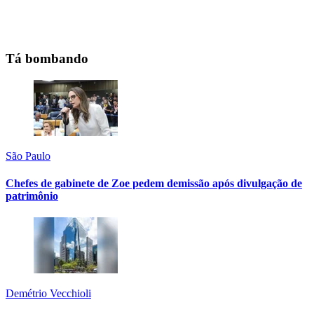
Tá bombando
São Paulo
Chefes de gabinete de Zoe pedem demissão após divulgação de
patrimônio
Demétrio Vecchioli