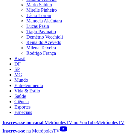
Mario Sabino
Mirelle Pinheiro
Tácio Lorran
Manoela Alcântara
Lucas Pasin
Tiago Pavinatto
Demétrio Vecchioli
Reinaldo Azevedo
Milena Teixeira
Rodrigo França
Brasil
DF
SP
MG
Mundo
Entretenimento
Vida & Estilo
Saúde
Ciência
Esportes
Especiais
Inscreva-se no canal
MetrópolesTV no
YouTube
MetrópolesTV
Inscreva-se
na MetrópolesTV