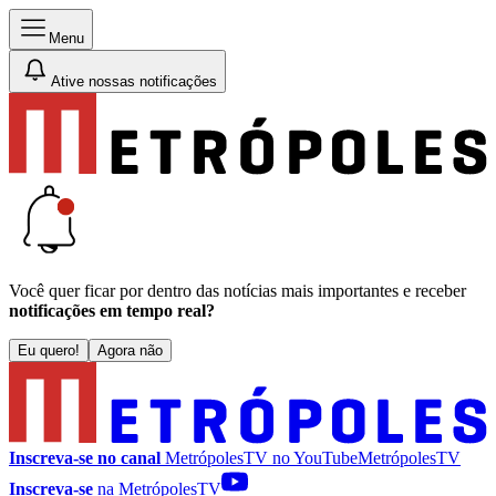
Menu
Ative nossas notificações
Você quer ficar por dentro das notícias mais importantes e receber
notificações em tempo real?
Eu quero!
Agora não
Inscreva-se no canal
MetrópolesTV no
YouTube
MetrópolesTV
Inscreva-se
na MetrópolesTV