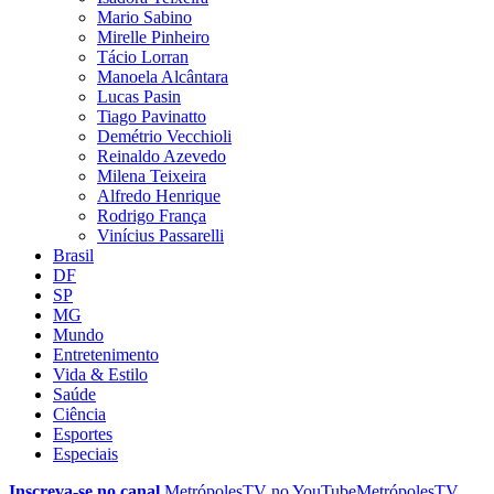
Mario Sabino
Mirelle Pinheiro
Tácio Lorran
Manoela Alcântara
Lucas Pasin
Tiago Pavinatto
Demétrio Vecchioli
Reinaldo Azevedo
Milena Teixeira
Alfredo Henrique
Rodrigo França
Vinícius Passarelli
Brasil
DF
SP
MG
Mundo
Entretenimento
Vida & Estilo
Saúde
Ciência
Esportes
Especiais
Inscreva-se no canal
MetrópolesTV no
YouTube
MetrópolesTV