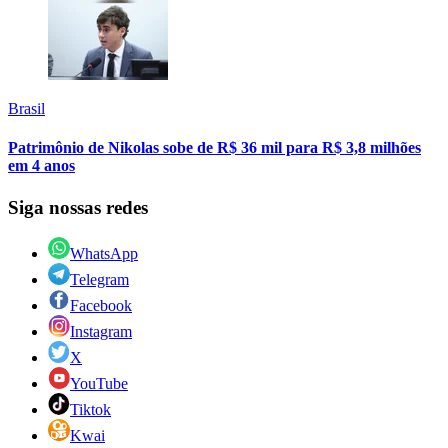
Brasil
Patrimônio de Nikolas sobe de R$ 36 mil para R$ 3,8 milhões
em 4 anos
Siga nossas redes
WhatsApp
Telegram
Facebook
Instagram
X
YouTube
Tiktok
Kwai