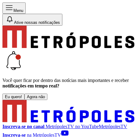
Menu
Ative nossas notificações
Você quer ficar por dentro das notícias mais importantes e receber
notificações em tempo real?
Eu quero!
Agora não
Inscreva-se no canal
MetrópolesTV no
YouTube
MetrópolesTV
Inscreva-se
na MetrópolesTV