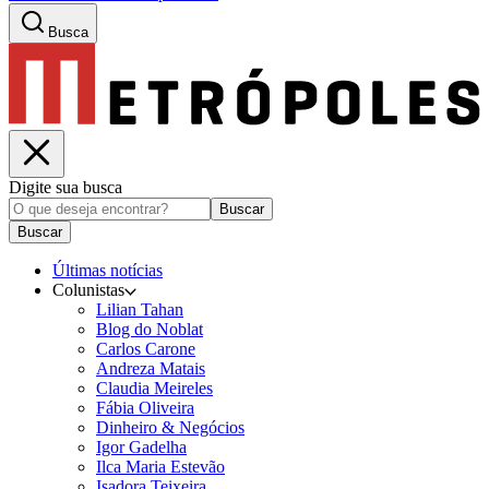
Busca
Digite sua busca
Buscar
Buscar
Últimas notícias
Colunistas
Lilian Tahan
Blog do Noblat
Carlos Carone
Andreza Matais
Claudia Meireles
Fábia Oliveira
Dinheiro & Negócios
Igor Gadelha
Ilca Maria Estevão
Isadora Teixeira