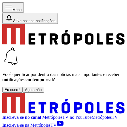
Menu
Ative nossas notificações
Você quer ficar por dentro das notícias mais importantes e receber
notificações em tempo real?
Eu quero!
Agora não
Inscreva-se no canal
MetrópolesTV no
YouTube
MetrópolesTV
Inscreva-se
na MetrópolesTV