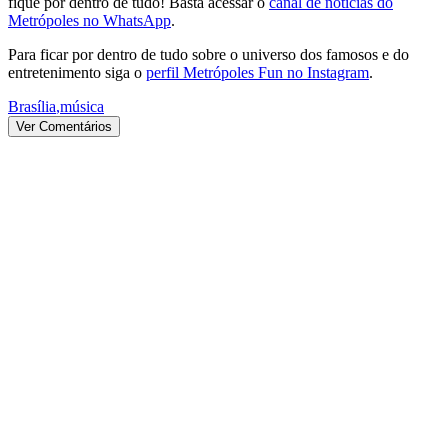
fique por dentro de tudo! Basta acessar o
canal de notícias do
Metrópoles no WhatsApp
.
Para ficar por dentro de tudo sobre o universo dos famosos e do
entretenimento siga o
perfil Metrópoles Fun no Instagram
.
Brasília
,
música
Ver Comentários