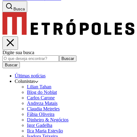
Busca
Digite sua busca
Buscar
Buscar
Últimas notícias
Colunistas
Lilian Tahan
Blog do Noblat
Carlos Carone
Andreza Matais
Claudia Meireles
Fábia Oliveira
Dinheiro & Negócios
Igor Gadelha
Ilca Maria Estevão
Isadora Teixeira