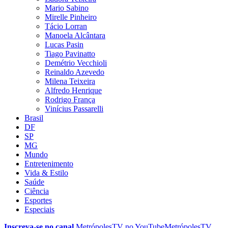
Mario Sabino
Mirelle Pinheiro
Tácio Lorran
Manoela Alcântara
Lucas Pasin
Tiago Pavinatto
Demétrio Vecchioli
Reinaldo Azevedo
Milena Teixeira
Alfredo Henrique
Rodrigo França
Vinícius Passarelli
Brasil
DF
SP
MG
Mundo
Entretenimento
Vida & Estilo
Saúde
Ciência
Esportes
Especiais
Inscreva-se no canal
MetrópolesTV no
YouTube
MetrópolesTV