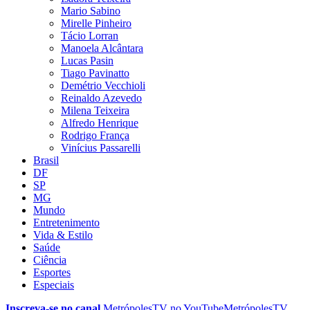
Mario Sabino
Mirelle Pinheiro
Tácio Lorran
Manoela Alcântara
Lucas Pasin
Tiago Pavinatto
Demétrio Vecchioli
Reinaldo Azevedo
Milena Teixeira
Alfredo Henrique
Rodrigo França
Vinícius Passarelli
Brasil
DF
SP
MG
Mundo
Entretenimento
Vida & Estilo
Saúde
Ciência
Esportes
Especiais
Inscreva-se no canal
MetrópolesTV no
YouTube
MetrópolesTV