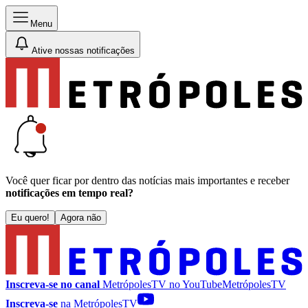
Menu
Ative nossas notificações
Você quer ficar por dentro das notícias mais importantes e receber
notificações em tempo real?
Eu quero!
Agora não
Inscreva-se no canal
MetrópolesTV no
YouTube
MetrópolesTV
Inscreva-se
na MetrópolesTV