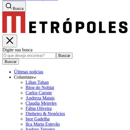
Busca
Digite sua busca
Buscar
Buscar
Últimas notícias
Colunistas
Lilian Tahan
Blog do Noblat
Carlos Carone
Andreza Matais
Claudia Meireles
Fábia Oliveira
Dinheiro & Negócios
Igor Gadelha
Ilca Maria Estevão
Isadora Teixeira