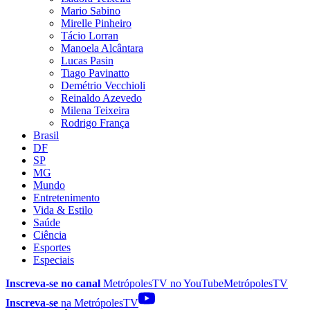
Mario Sabino
Mirelle Pinheiro
Tácio Lorran
Manoela Alcântara
Lucas Pasin
Tiago Pavinatto
Demétrio Vecchioli
Reinaldo Azevedo
Milena Teixeira
Rodrigo França
Brasil
DF
SP
MG
Mundo
Entretenimento
Vida & Estilo
Saúde
Ciência
Esportes
Especiais
Inscreva-se no canal
MetrópolesTV no
YouTube
MetrópolesTV
Inscreva-se
na MetrópolesTV