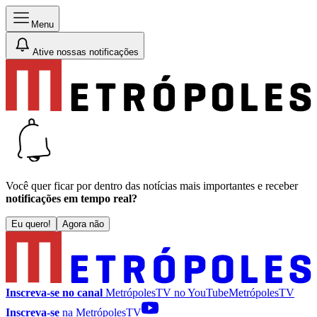
Menu
Ative nossas notificações
Você quer ficar por dentro das notícias mais importantes e receber
notificações em tempo real?
Eu quero!
Agora não
Inscreva-se no canal
MetrópolesTV no
YouTube
MetrópolesTV
Inscreva-se
na MetrópolesTV