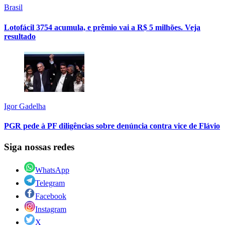
Brasil
Lotofácil 3754 acumula, e prêmio vai a R$ 5 milhões. Veja
resultado
Igor Gadelha
PGR pede à PF diligências sobre denúncia contra vice de Flávio
Siga nossas redes
WhatsApp
Telegram
Facebook
Instagram
X