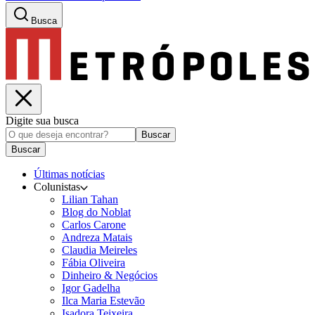
Busca
Digite sua busca
Buscar
Buscar
Últimas notícias
Colunistas
Lilian Tahan
Blog do Noblat
Carlos Carone
Andreza Matais
Claudia Meireles
Fábia Oliveira
Dinheiro & Negócios
Igor Gadelha
Ilca Maria Estevão
Isadora Teixeira