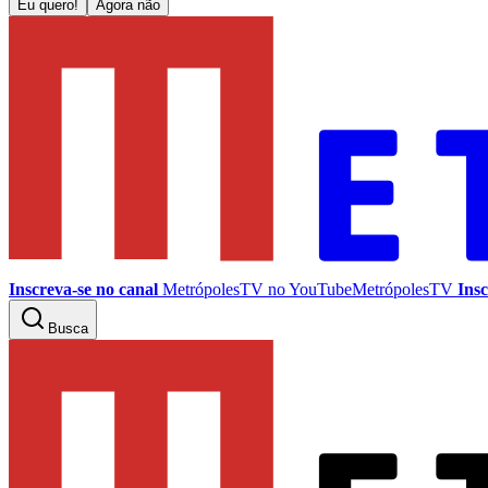
Eu quero!
Agora não
Inscreva-se no canal
MetrópolesTV no
YouTube
MetrópolesTV
Insc
Busca