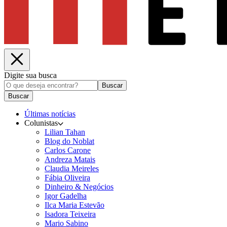
Digite sua busca
Buscar
Buscar
Últimas notícias
Colunistas
Lilian Tahan
Blog do Noblat
Carlos Carone
Andreza Matais
Claudia Meireles
Fábia Oliveira
Dinheiro & Negócios
Igor Gadelha
Ilca Maria Estevão
Isadora Teixeira
Mario Sabino