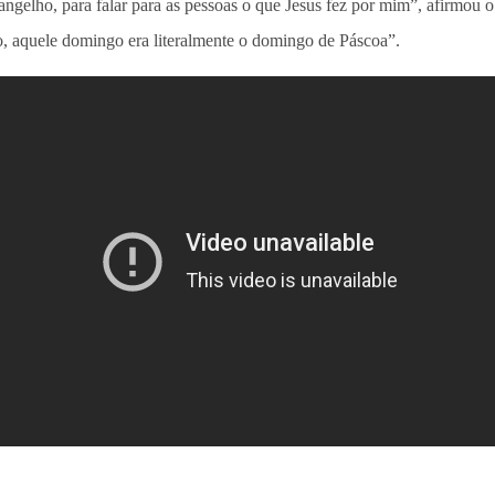
angelho, para falar para as pessoas o que Jesus fez por mim”, afirmou
po, aquele domingo era literalmente o domingo de Páscoa”.