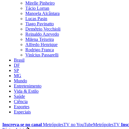
Mirelle Pinheiro
Tácio Lorran
Manoela Alcântara
Lucas Pasin
Tiago Pavinatto
Demétrio Vecchioli
Reinaldo Azevedo
Milena Teixeira
Alfredo Henrique
Rodrigo França
Vinícius Passarelli
Brasil
DF
SP
MG
Mundo
Entretenimento
Vida & Estilo
Saúde
Ciência
Esportes
Especiais
Inscreva-se no canal
MetrópolesTV no
YouTube
MetrópolesTV
Insc