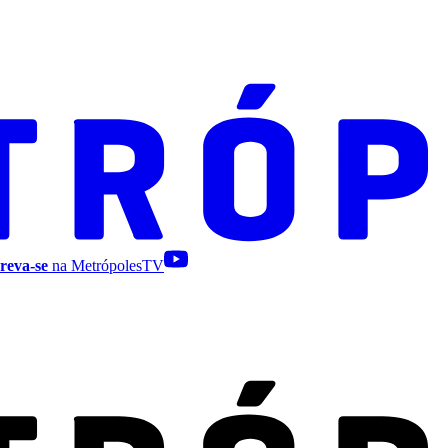
reva-se
na MetrópolesTV