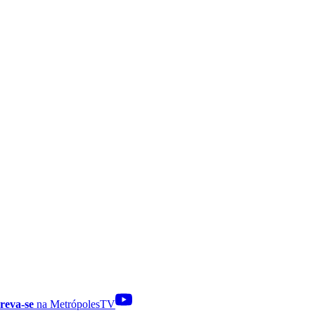
reva-se
na MetrópolesTV