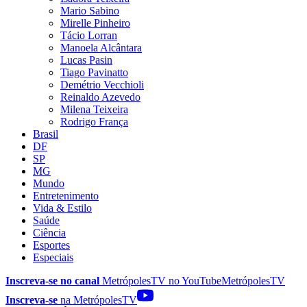
Mario Sabino
Mirelle Pinheiro
Tácio Lorran
Manoela Alcântara
Lucas Pasin
Tiago Pavinatto
Demétrio Vecchioli
Reinaldo Azevedo
Milena Teixeira
Rodrigo França
Brasil
DF
SP
MG
Mundo
Entretenimento
Vida & Estilo
Saúde
Ciência
Esportes
Especiais
Inscreva-se no canal
MetrópolesTV no
YouTube
MetrópolesTV
Inscreva-se
na MetrópolesTV