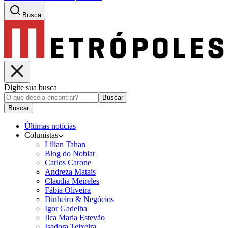
Busca
Digite sua busca
Buscar
Buscar
Últimas notícias
Colunistas
Lilian Tahan
Blog do Noblat
Carlos Carone
Andreza Matais
Claudia Meireles
Fábia Oliveira
Dinheiro & Negócios
Igor Gadelha
Ilca Maria Estevão
Isadora Teixeira