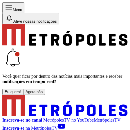
Menu
Ative nossas notificações
Você quer ficar por dentro das notícias mais importantes e receber
notificações em tempo real?
Eu quero!
Agora não
Inscreva-se no canal
MetrópolesTV no
YouTube
MetrópolesTV
Inscreva-se
na MetrópolesTV