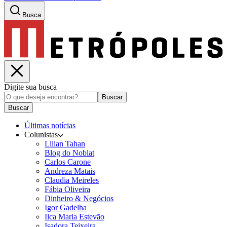
Busca
Digite sua busca
Buscar
Buscar
Últimas notícias
Colunistas
Lilian Tahan
Blog do Noblat
Carlos Carone
Andreza Matais
Claudia Meireles
Fábia Oliveira
Dinheiro & Negócios
Igor Gadelha
Ilca Maria Estevão
Isadora Teixeira