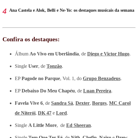
Ana Castela e Alok, Belli e Ne-Yo: os destaques musicais da semana
Confira os destaques:
Álbum
Ao Vivo em Uberlândia
, de
Diego e Victor Hugo
.
Single
User
, de
Tonzão
.
EP
Pagode no Parque
, Vol. 1, do
Grupo Benzadeus
.
EP
Debaixo Do Meu Chapéu
, de
Luan Pereira
.
Favela Vive 6
, de
Sandra Sá
,
Dexter
,
Borges
,
MC Carol
de Niterói
,
DK 47
e
Lord
.
Single
A Little More
, de
Ed Sheeran
.
Single
Tem Que Ter Fé
, de
Nith
,
Chefin
,
Nairo
e
Drew
.