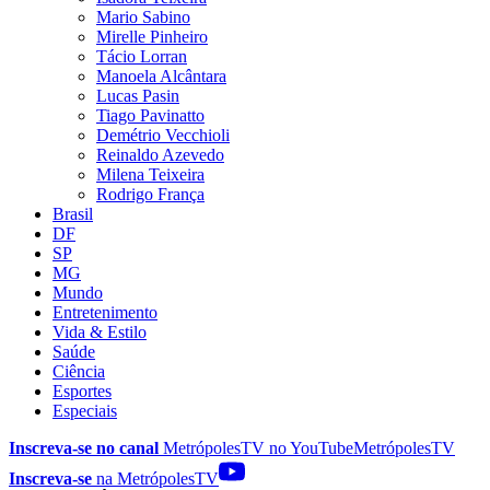
Mario Sabino
Mirelle Pinheiro
Tácio Lorran
Manoela Alcântara
Lucas Pasin
Tiago Pavinatto
Demétrio Vecchioli
Reinaldo Azevedo
Milena Teixeira
Rodrigo França
Brasil
DF
SP
MG
Mundo
Entretenimento
Vida & Estilo
Saúde
Ciência
Esportes
Especiais
Inscreva-se no canal
MetrópolesTV no
YouTube
MetrópolesTV
Inscreva-se
na MetrópolesTV