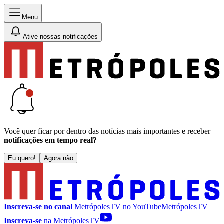
Menu
Ative nossas notificações
Você quer ficar por dentro das notícias mais importantes e receber
notificações em tempo real?
Eu quero!
Agora não
Inscreva-se no canal
MetrópolesTV no
YouTube
MetrópolesTV
Inscreva-se
na MetrópolesTV