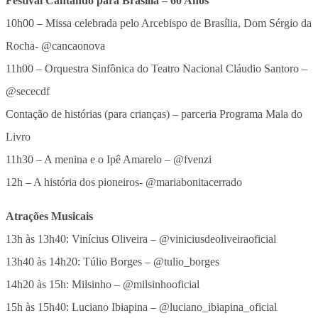
Festival Cantando para Brasília – 60 Anos
10h00 – Missa celebrada pelo Arcebispo de Brasília, Dom Sérgio da
Rocha- @cancaonova
11h00 – Orquestra Sinfônica do Teatro Nacional Cláudio Santoro –
@sececdf
Contação de histórias (para crianças) – parceria Programa Mala do
Livro
11h30 – A menina e o Ipê Amarelo – @fvenzi
12h – A história dos pioneiros- @mariabonitacerrado
Atrações Musicais
13h às 13h40: Vinícius Oliveira – @viniciusdeoliveiraoficial
13h40 às 14h20: Túlio Borges – @tulio_borges
14h20 às 15h: Milsinho – @milsinhooficial
15h às 15h40: Luciano Ibiapina – @luciano_ibiapina_oficial