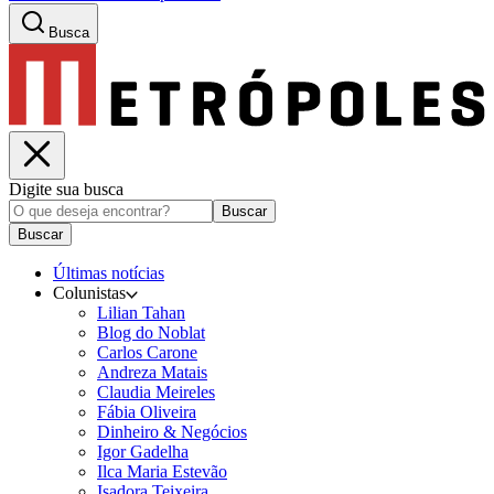
Busca
Digite sua busca
Buscar
Buscar
Últimas notícias
Colunistas
Lilian Tahan
Blog do Noblat
Carlos Carone
Andreza Matais
Claudia Meireles
Fábia Oliveira
Dinheiro & Negócios
Igor Gadelha
Ilca Maria Estevão
Isadora Teixeira