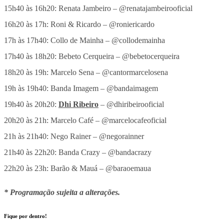
15h40 às 16h20: Renata Jambeiro – @renatajambeirooficial
16h20 às 17h: Roni & Ricardo – @roniericardo
17h às 17h40: Collo de Mainha – @collodemainha
17h40 às 18h20: Bebeto Cerqueira – @bebetocerqueira
18h20 às 19h: Marcelo Sena – @cantormarcelosena
19h às 19h40: Banda Imagem – @bandaimagem
19h40 às 20h20:
Dhi Ribeiro
– @dhiribeirooficial
20h20 às 21h: Marcelo Café – @marcelocafeoficial
21h às 21h40: Nego Rainer – @negorainner
21h40 às 22h20: Banda Crazy – @bandacrazy
22h20 às 23h: Barão & Mauá – @baraoemaua
* Programação sujeita a alterações.
Fique por dentro!