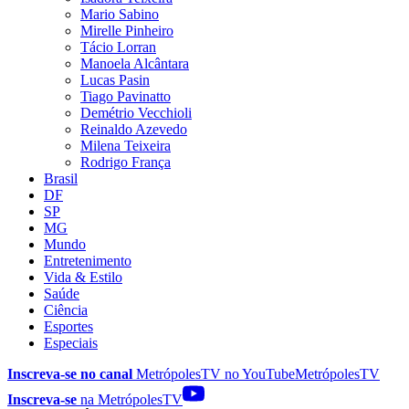
Mario Sabino
Mirelle Pinheiro
Tácio Lorran
Manoela Alcântara
Lucas Pasin
Tiago Pavinatto
Demétrio Vecchioli
Reinaldo Azevedo
Milena Teixeira
Rodrigo França
Brasil
DF
SP
MG
Mundo
Entretenimento
Vida & Estilo
Saúde
Ciência
Esportes
Especiais
Inscreva-se no canal
MetrópolesTV no
YouTube
MetrópolesTV
Inscreva-se
na MetrópolesTV