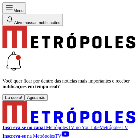
Menu
Ative nossas notificações
Você quer ficar por dentro das notícias mais importantes e receber
notificações em tempo real?
Eu quero!
Agora não
Inscreva-se no canal
MetrópolesTV no
YouTube
MetrópolesTV
Inscreva-se
na MetrópolesTV