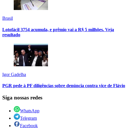
Brasil
Lotofácil 3754 acumula, e prêmio vai a R$ 5 milhões. Veja
resultado
Igor Gadelha
PGR pede à PF diligências sobre denúncia contra vice de Flávio
Siga nossas redes
WhatsApp
Telegram
Facebook