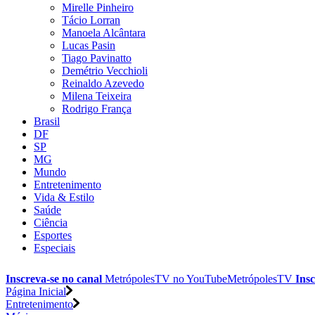
Mirelle Pinheiro
Tácio Lorran
Manoela Alcântara
Lucas Pasin
Tiago Pavinatto
Demétrio Vecchioli
Reinaldo Azevedo
Milena Teixeira
Rodrigo França
Brasil
DF
SP
MG
Mundo
Entretenimento
Vida & Estilo
Saúde
Ciência
Esportes
Especiais
Inscreva-se no canal
MetrópolesTV no
YouTube
MetrópolesTV
Insc
Página Inicial
Entretenimento