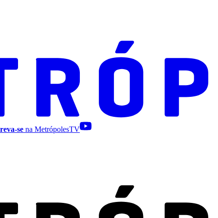
reva-se
na MetrópolesTV