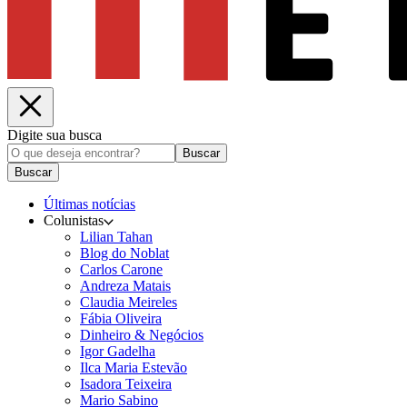
Digite sua busca
Buscar
Buscar
Últimas notícias
Colunistas
Lilian Tahan
Blog do Noblat
Carlos Carone
Andreza Matais
Claudia Meireles
Fábia Oliveira
Dinheiro & Negócios
Igor Gadelha
Ilca Maria Estevão
Isadora Teixeira
Mario Sabino