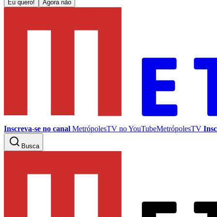
Eu quero!
Agora não
Inscreva-se no canal
MetrópolesTV no
YouTube
MetrópolesTV
Insc
Busca