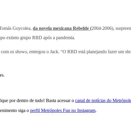
m Tomás Goycolea,
da novela mexicana Rebelde (
2004-2006), surpreen
rupo extinto grupo RBD após a pandemia.
ados com os shows, entregou o Jack. “O RBD está planejando fazer um sh
es
.
que por dentro de tudo! Basta acessar o
canal de notícias do Metrópo
tenimento siga o
perfil Metrópoles Fun no Instagram
.