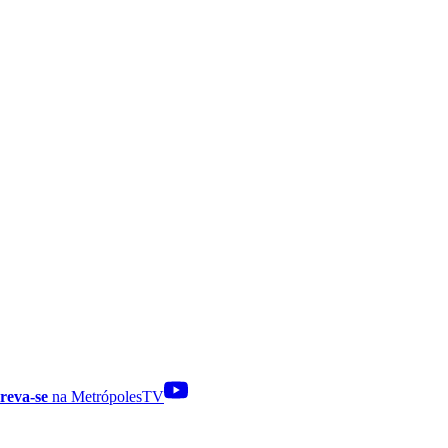
reva-se
na MetrópolesTV