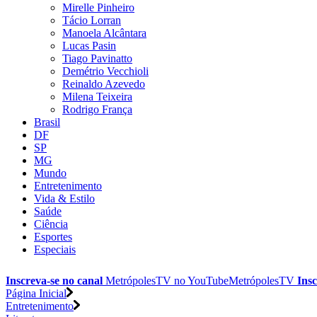
Mirelle Pinheiro
Tácio Lorran
Manoela Alcântara
Lucas Pasin
Tiago Pavinatto
Demétrio Vecchioli
Reinaldo Azevedo
Milena Teixeira
Rodrigo França
Brasil
DF
SP
MG
Mundo
Entretenimento
Vida & Estilo
Saúde
Ciência
Esportes
Especiais
Inscreva-se no canal
MetrópolesTV no
YouTube
MetrópolesTV
Insc
Página Inicial
Entretenimento