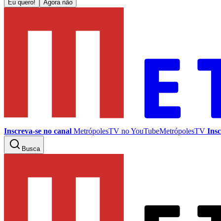
Eu quero!
Agora não
Inscreva-se no canal
MetrópolesTV no
YouTube
MetrópolesTV
Insc
Busca