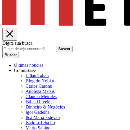
Digite sua busca
Buscar
Buscar
Últimas notícias
Colunistas
Lilian Tahan
Blog do Noblat
Carlos Carone
Andreza Matais
Claudia Meireles
Fábia Oliveira
Dinheiro & Negócios
Igor Gadelha
Ilca Maria Estevão
Isadora Teixeira
Mario Sabino