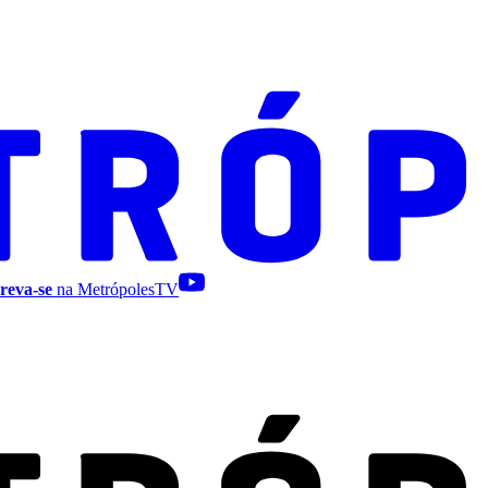
reva-se
na MetrópolesTV