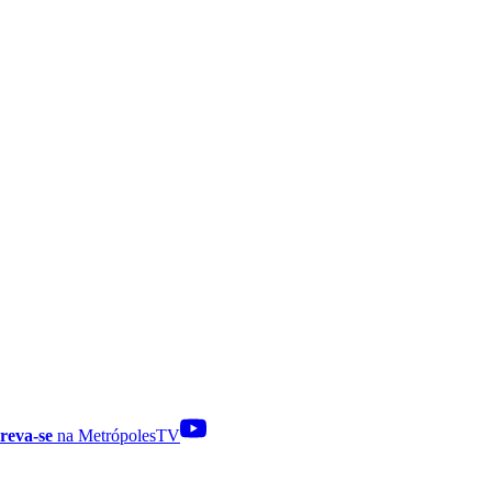
reva-se
na MetrópolesTV