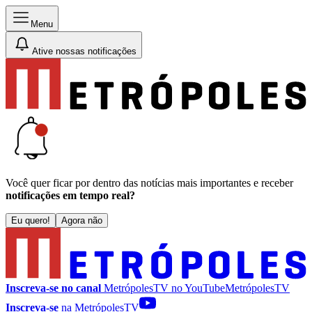
Menu
Ative nossas notificações
Você quer ficar por dentro das notícias mais importantes e receber
notificações em tempo real?
Eu quero!
Agora não
Inscreva-se no canal
MetrópolesTV no
YouTube
MetrópolesTV
Inscreva-se
na MetrópolesTV