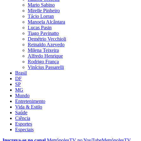
Mario Sabino
Mirelle Pinheiro
Tácio Lorran
Manoela Alcântara
Lucas Pasin
Tiago Pavinatto
Demétrio Vecchioli
Reinaldo Azevedo
Milena Teixeira
Alfredo Henrique
Rodrigo França
Vinícius Passarelli
Brasil
DF
SP
MG
Mundo
Entretenimento
Vida & Estilo
Saúde
Ciência
Esportes
Especiais
Inscreva-se no canal
MetrópolesTV no
YouTube
MetrópolesTV