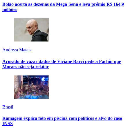
Bolão acerta as dezenas da Mega-Sena e leva prêmio R$ 164,9
milhões
Andreza Matais
Acusado de vazar dados de Viviane Barci pede a Fachin que
Moraes não seja relator
Brasil
Ramagem explica foto em piscina com políticos e alvo do caso
INSS