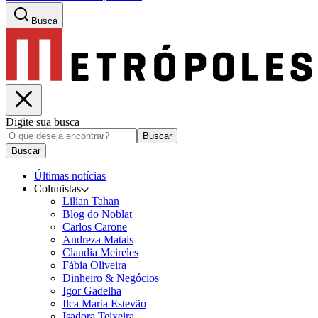
Busca
Digite sua busca
Buscar
Buscar
Últimas notícias
Colunistas
Lilian Tahan
Blog do Noblat
Carlos Carone
Andreza Matais
Claudia Meireles
Fábia Oliveira
Dinheiro & Negócios
Igor Gadelha
Ilca Maria Estevão
Isadora Teixeira