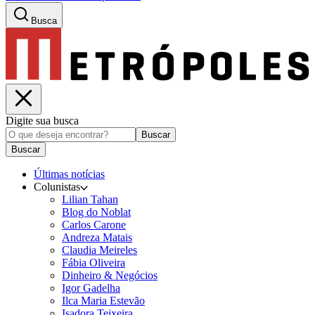
Busca
Digite sua busca
Buscar
Buscar
Últimas notícias
Colunistas
Lilian Tahan
Blog do Noblat
Carlos Carone
Andreza Matais
Claudia Meireles
Fábia Oliveira
Dinheiro & Negócios
Igor Gadelha
Ilca Maria Estevão
Isadora Teixeira