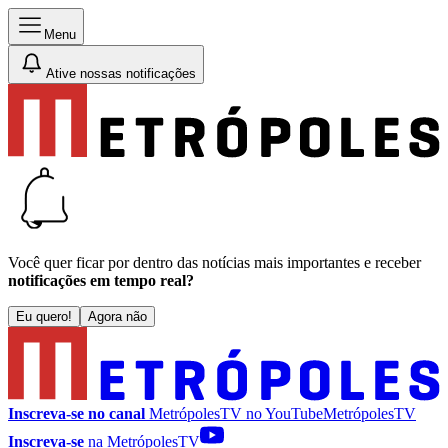
Menu
Ative nossas notificações
Você quer ficar por dentro das notícias mais importantes e receber
notificações em tempo real?
Eu quero!
Agora não
Inscreva-se no canal
MetrópolesTV no
YouTube
MetrópolesTV
Inscreva-se
na MetrópolesTV