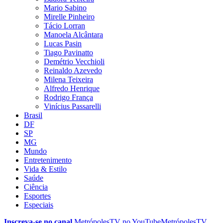
Mario Sabino
Mirelle Pinheiro
Tácio Lorran
Manoela Alcântara
Lucas Pasin
Tiago Pavinatto
Demétrio Vecchioli
Reinaldo Azevedo
Milena Teixeira
Alfredo Henrique
Rodrigo França
Vinícius Passarelli
Brasil
DF
SP
MG
Mundo
Entretenimento
Vida & Estilo
Saúde
Ciência
Esportes
Especiais
Inscreva-se no canal
MetrópolesTV no
YouTube
MetrópolesTV