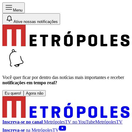
Menu
Ative nossas notificações
Você quer ficar por dentro das notícias mais importantes e receber
notificações em tempo real?
Eu quero!
Agora não
Inscreva-se no canal
MetrópolesTV no
YouTube
MetrópolesTV
Inscreva-se
na MetrópolesTV