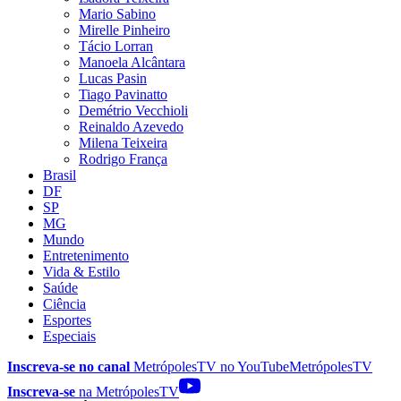
Mario Sabino
Mirelle Pinheiro
Tácio Lorran
Manoela Alcântara
Lucas Pasin
Tiago Pavinatto
Demétrio Vecchioli
Reinaldo Azevedo
Milena Teixeira
Rodrigo França
Brasil
DF
SP
MG
Mundo
Entretenimento
Vida & Estilo
Saúde
Ciência
Esportes
Especiais
Inscreva-se no canal
MetrópolesTV no
YouTube
MetrópolesTV
Inscreva-se
na MetrópolesTV