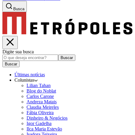
Busca
Digite sua busca
Buscar
Buscar
Últimas notícias
Colunistas
Lilian Tahan
Blog do Noblat
Carlos Carone
Andreza Matais
Claudia Meireles
Fábia Oliveira
Dinheiro & Negócios
Igor Gadelha
Ilca Maria Estevão
Isadora Teixeira