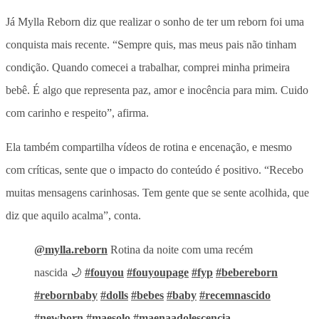
Já Mylla Reborn diz que realizar o sonho de ter um reborn foi uma
conquista mais recente. “Sempre quis, mas meus pais não tinham
condição. Quando comecei a trabalhar, comprei minha primeira
bebê. É algo que representa paz, amor e inocência para mim. Cuido
com carinho e respeito”, afirma.
Ela também compartilha vídeos de rotina e encenação, e mesmo
com críticas, sente que o impacto do conteúdo é positivo. “Recebo
muitas mensagens carinhosas. Tem gente que se sente acolhida, que
diz que aquilo acalma”, conta.
@mylla.reborn
Rotina da noite com uma recém
nascida 🌙
#fouyou
#fouyoupage
#fyp
#bebereborn
#rebornbaby
#dolls
#bebes
#baby
#recemnascido
#newborn
#maesolo
#maenaadolescencia