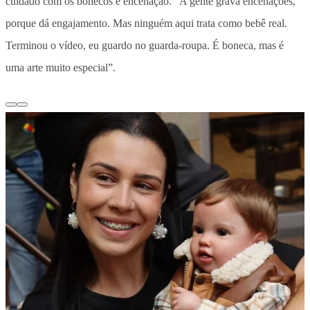
cuidado com os bonecos é encenação. “A gente grava encenações,
porque dá engajamento. Mas ninguém aqui trata como bebê real.
Terminou o vídeo, eu guardo no guarda-roupa. É boneca, mas é
uma arte muito especial”.