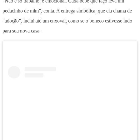
“Não é só trabalho, é emocional. Cada bebê que faço leva um
pedacinho de mim”, conta. A entrega simbólica, que ela chama de
“adoção”, inclui até um enxoval, como se o boneco estivesse indo
para sua nova casa.