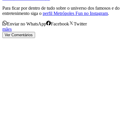
Para ficar por dentro de tudo sobre o universo dos famosos e do
entretenimento siga o
perfil Metrópoles Fun no Instagram
.
Enviar no WhatsApp
Facebook
Twitter
mães
Ver Comentários