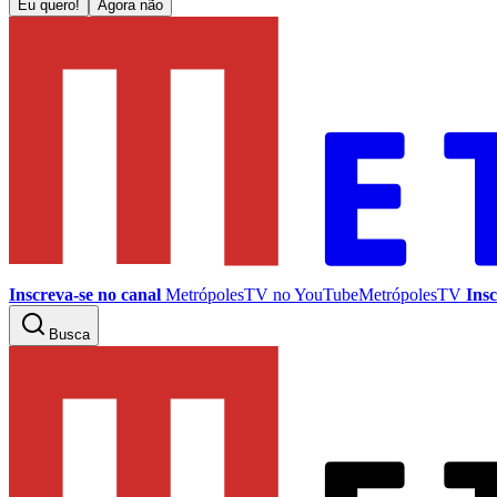
Eu quero!
Agora não
Inscreva-se no canal
MetrópolesTV no
YouTube
MetrópolesTV
Insc
Busca