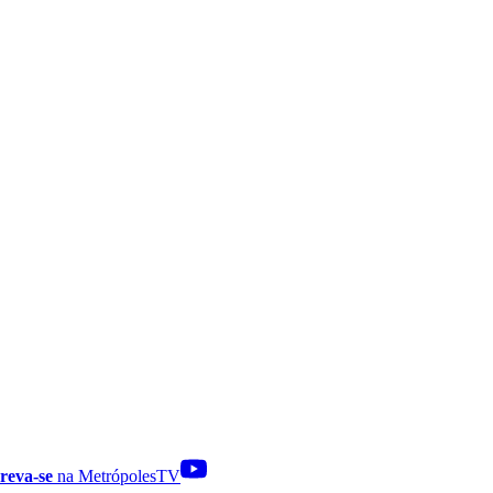
reva-se
na MetrópolesTV