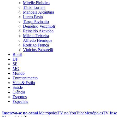
Mirelle Pinheiro
Tácio Lorran
Manoela Alcântara
Lucas Pasin
Tiago Pavinatto
Demétrio Vecchioli
Reinaldo Azevedo
Milena Teixeira
Alfredo Henrique
Rodrigo França
Vinícius Passarelli
Brasil
DF
SP
MG
Mundo
Entretenimento
Vida & Estilo
Saúde
Ciência
Esportes
Especiais
Inscreva-se no canal
MetrópolesTV no
YouTube
MetrópolesTV
Insc