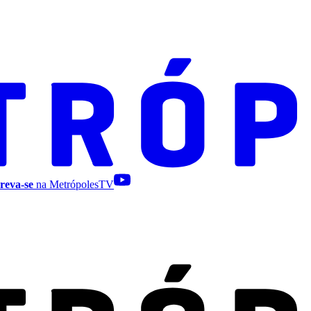
reva-se
na MetrópolesTV