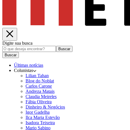
Digite sua busca
Buscar
Buscar
Últimas notícias
Colunistas
Lilian Tahan
Blog do Noblat
Carlos Carone
Andreza Matais
Claudia Meireles
Fábia Oliveira
Dinheiro & Negócios
Igor Gadelha
Ilca Maria Estevão
Isadora Teixeira
Mario Sabino