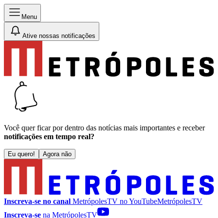
Menu
Ative nossas notificações
Você quer ficar por dentro das notícias mais importantes e receber
notificações em tempo real?
Eu quero!
Agora não
Inscreva-se no canal
MetrópolesTV no
YouTube
MetrópolesTV
Inscreva-se
na MetrópolesTV