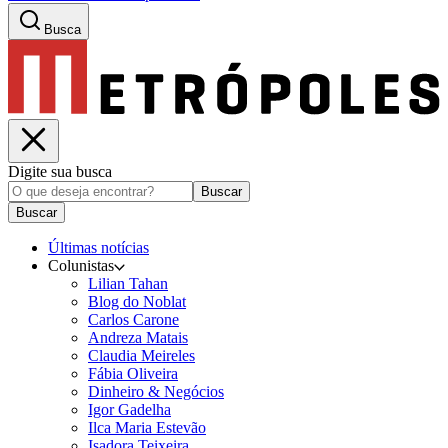
Busca
Digite sua busca
Buscar
Buscar
Últimas notícias
Colunistas
Lilian Tahan
Blog do Noblat
Carlos Carone
Andreza Matais
Claudia Meireles
Fábia Oliveira
Dinheiro & Negócios
Igor Gadelha
Ilca Maria Estevão
Isadora Teixeira