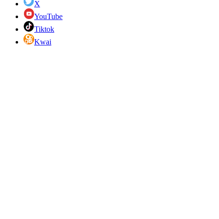
X
YouTube
Tiktok
Kwai