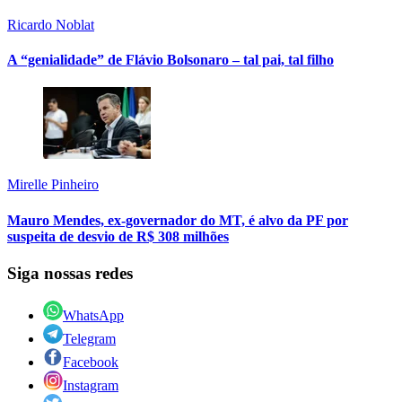
Ricardo Noblat
A “genialidade” de Flávio Bolsonaro – tal pai, tal filho
Mirelle Pinheiro
Mauro Mendes, ex-governador do MT, é alvo da PF por
suspeita de desvio de R$ 308 milhões
Siga nossas redes
WhatsApp
Telegram
Facebook
Instagram