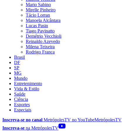
Mario Sabino
Mirelle Pinheiro
Tácio Lorran
Manoela Alcântara
Lucas Pasin
Tiago Pavinatto
Demétrio Vecchioli
Reinaldo Azevedo
Milena Teixeira
Rodrigo França
Brasil
DF
SP
MG
Mundo
Entretenimento
Vida & Estilo
Saúde
Ciência
Esportes
Especiais
Inscreva-se no canal
MetrópolesTV no
YouTube
MetrópolesTV
Inscreva-se
na MetrópolesTV