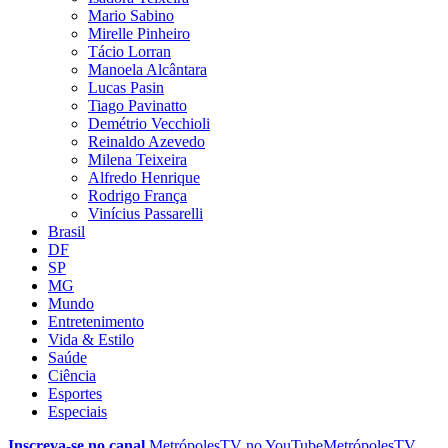
Mario Sabino
Mirelle Pinheiro
Tácio Lorran
Manoela Alcântara
Lucas Pasin
Tiago Pavinatto
Demétrio Vecchioli
Reinaldo Azevedo
Milena Teixeira
Alfredo Henrique
Rodrigo França
Vinícius Passarelli
Brasil
DF
SP
MG
Mundo
Entretenimento
Vida & Estilo
Saúde
Ciência
Esportes
Especiais
Inscreva-se no canal
MetrópolesTV no
YouTube
MetrópolesTV