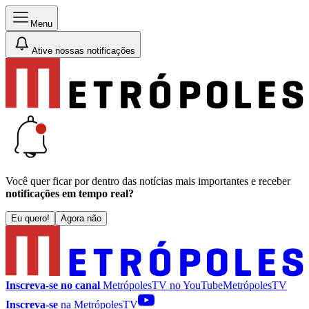
Menu
Ative nossas notificações
Você quer ficar por dentro das notícias mais importantes e receber
notificações em tempo real?
Eu quero!
Agora não
Inscreva-se no canal
MetrópolesTV no
YouTube
MetrópolesTV
Inscreva-se
na MetrópolesTV