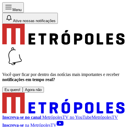
Menu
Ative nossas notificações
Você quer ficar por dentro das notícias mais importantes e receber
notificações em tempo real?
Eu quero!
Agora não
Inscreva-se no canal
MetrópolesTV no
YouTube
MetrópolesTV
Inscreva-se
na MetrópolesTV