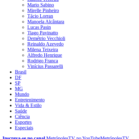
Mario Sabino
Mirelle Pinheiro
Tácio Lorran
Manoela Alcântara
Lucas Pasin
Tiago Pavinatto
Demétrio Vecchioli
Reinaldo Azevedo
Milena Teixeira
Alfredo Henrique
Rodrigo França
Vinícius Passarelli
Brasil
DF
SP
MG
Mundo
Entretenimento
Vida & Estilo
Saúde
Ciência
Esportes
Especiais
Inscreva-se no canal
MetrópolesTV no
YouTube
MetrópolesTV