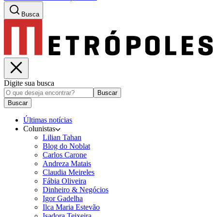
Busca
Digite sua busca
Buscar
Buscar
Últimas notícias
Colunistas
Lilian Tahan
Blog do Noblat
Carlos Carone
Andreza Matais
Claudia Meireles
Fábia Oliveira
Dinheiro & Negócios
Igor Gadelha
Ilca Maria Estevão
Isadora Teixeira