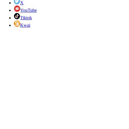
X
YouTube
Tiktok
Kwai