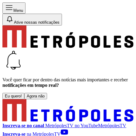
Menu
Ative nossas notificações
Você quer ficar por dentro das notícias mais importantes e receber
notificações em tempo real?
Eu quero!
Agora não
Inscreva-se no canal
MetrópolesTV no
YouTube
MetrópolesTV
Inscreva-se
na MetrópolesTV