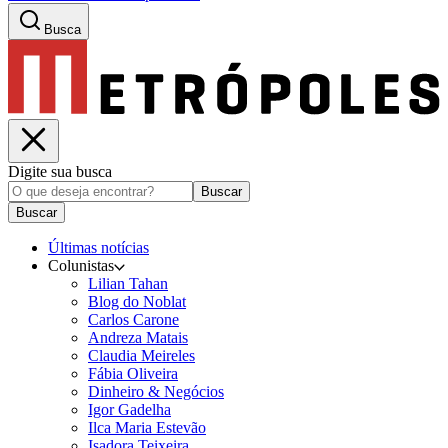
Busca
Digite sua busca
Buscar
Buscar
Últimas notícias
Colunistas
Lilian Tahan
Blog do Noblat
Carlos Carone
Andreza Matais
Claudia Meireles
Fábia Oliveira
Dinheiro & Negócios
Igor Gadelha
Ilca Maria Estevão
Isadora Teixeira