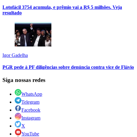
Lotofácil 3754 acumula, e prêmio vai a R$ 5 milhões. Veja
resultado
Igor Gadelha
PGR pede à PF diligências sobre denúncia contra vice de Flávio
Siga nossas redes
WhatsApp
Telegram
Facebook
Instagram
X
YouTube