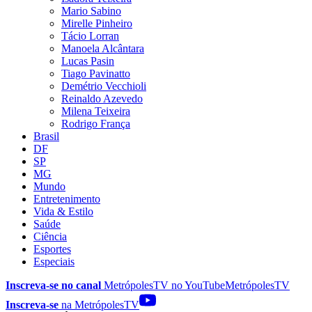
Mario Sabino
Mirelle Pinheiro
Tácio Lorran
Manoela Alcântara
Lucas Pasin
Tiago Pavinatto
Demétrio Vecchioli
Reinaldo Azevedo
Milena Teixeira
Rodrigo França
Brasil
DF
SP
MG
Mundo
Entretenimento
Vida & Estilo
Saúde
Ciência
Esportes
Especiais
Inscreva-se no canal
MetrópolesTV no
YouTube
MetrópolesTV
Inscreva-se
na MetrópolesTV