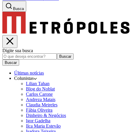
Busca
Digite sua busca
Buscar
Buscar
Últimas notícias
Colunistas
Lilian Tahan
Blog do Noblat
Carlos Carone
Andreza Matais
Claudia Meireles
Fábia Oliveira
Dinheiro & Negócios
Igor Gadelha
Ilca Maria Estevão
Isadora Teixeira