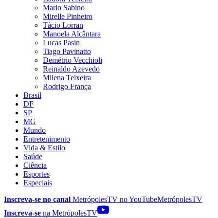
Mario Sabino
Mirelle Pinheiro
Tácio Lorran
Manoela Alcântara
Lucas Pasin
Tiago Pavinatto
Demétrio Vecchioli
Reinaldo Azevedo
Milena Teixeira
Rodrigo França
Brasil
DF
SP
MG
Mundo
Entretenimento
Vida & Estilo
Saúde
Ciência
Esportes
Especiais
Inscreva-se no canal
MetrópolesTV no
YouTube
MetrópolesTV
Inscreva-se
na MetrópolesTV