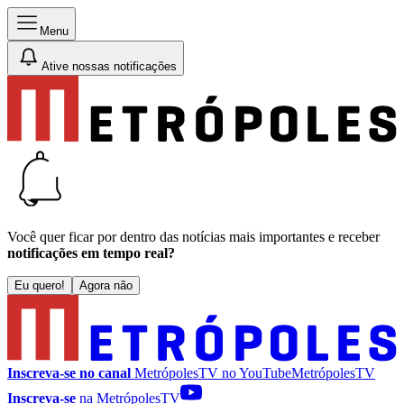
Menu
Ative nossas notificações
Você quer ficar por dentro das notícias mais importantes e receber
notificações em tempo real?
Eu quero!
Agora não
Inscreva-se no canal
MetrópolesTV no
YouTube
MetrópolesTV
Inscreva-se
na MetrópolesTV