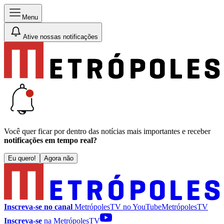
Menu
Ative nossas notificações
Você quer ficar por dentro das notícias mais importantes e receber
notificações em tempo real?
Eu quero!
Agora não
Inscreva-se no canal
MetrópolesTV no
YouTube
MetrópolesTV
Inscreva-se
na MetrópolesTV