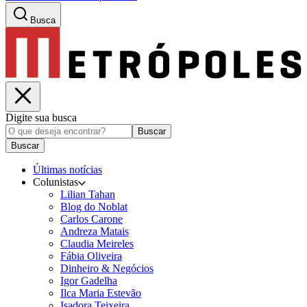
Busca
Digite sua busca
Buscar
Buscar
Últimas notícias
Colunistas
Lilian Tahan
Blog do Noblat
Carlos Carone
Andreza Matais
Claudia Meireles
Fábia Oliveira
Dinheiro & Negócios
Igor Gadelha
Ilca Maria Estevão
Isadora Teixeira