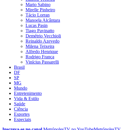
Mario Sabino
Mirelle Pinheiro
Tácio Lorran
Manoela Alcântara
Lucas Pasin
Tiago Pavinatto
Demétrio Vecchioli
Reinaldo Azevedo
Milena Teixeira
Alfredo Henrique
Rodrigo França
Vinícius Passarelli
Brasil
DF
SP
MG
Mundo
Entretenimento
Vida & Estilo
Saúde
Ciência
Esportes
Especiais
Inscreva-se no canal
MetrópolesTV no
YouTube
MetrópolesTV